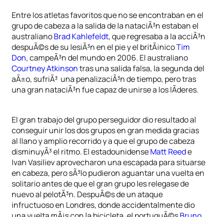
Entre los atletas favoritos que no se encontraban en el
grupo de cabeza a la salida de la nataciÃ³n estaban el
australiano
Brad Kahlefeldt
, que regresaba a la acciÃ³n
despuÃ©s de su lesiÃ³n en el pie y el britÃ¡nico
Tim
Don
, campeÃ³n del mundo en 2006. El australiano
Courtney Atkinson
tras una salida falsa, la segunda del
aÃ±o, sufriÃ³ una penalizaciÃ³n de tiempo, pero tras
una gran nataciÃ³n fue capaz de unirse a los lÃ­deres.
El gran trabajo del grupo perseguidor dio resultado al
conseguir unir los dos grupos en gran medida gracias
al llano y amplio recorrido y a que el grupo de cabeza
disminuyÃ³ el ritmo. El estadounidense
Matt Reed
e
Ivan Vasiliev aprovecharon una escapada para situarse
en cabeza, pero sÃ³lo pudieron aguantar una vuelta en
solitario antes de que el gran grupo les relegase de
nuevo al pelotÃ³n. DespuÃ©s de un ataque
infructuoso en Londres, donde accidentalmente dio
una vuelta mÃ¡s con la bicicleta, el portuguÃ©s
Bruno