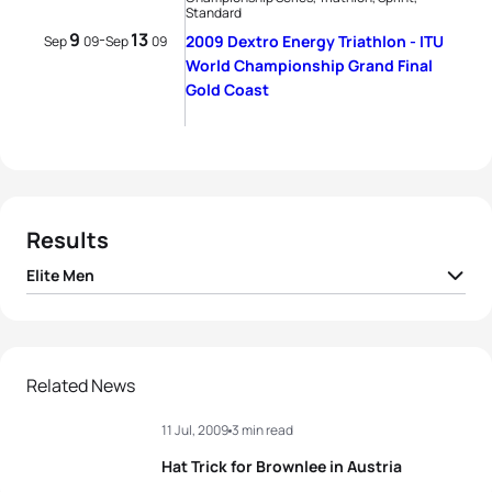
Standard
9
13
-
2009 Dextro Energy Triathlon - ITU
Sep
09
Sep
09
World Championship Grand Final
Gold Coast
Results
Elite Men
1
Alistair Brownlee
GBR
01:44:51
2
Javier Gomez Noya
ESP
01:44:57
Related News
11 Jul, 2009
3 min read
3
Jan Frodeno
GER
01:45:21
Hat Trick for Brownlee in Austria
4
Maik Petzold
GER
01:45:25