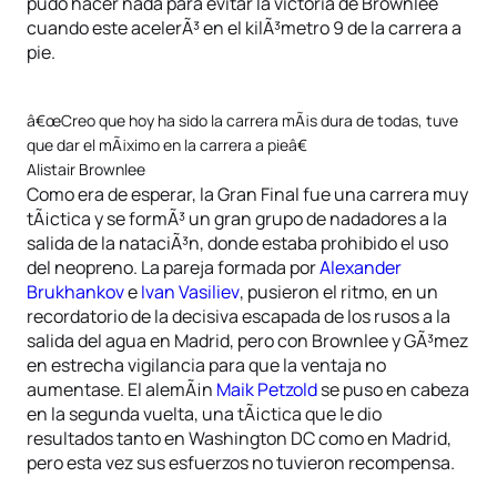
pudo hacer nada para evitar la victoria de Brownlee
cuando este acelerÃ³ en el kilÃ³metro 9 de la carrera a
pie.
â€œCreo que hoy ha sido la carrera mÃ¡s dura de todas, tuve
que dar el mÃ¡ximo en la carrera a pieâ€
Alistair Brownlee
Como era de esperar, la Gran Final fue una carrera muy
tÃ¡ctica y se formÃ³ un gran grupo de nadadores a la
salida de la nataciÃ³n, donde estaba prohibido el uso
del neopreno. La pareja formada por
Alexander
Brukhankov
e
Ivan Vasiliev
, pusieron el ritmo, en un
recordatorio de la decisiva escapada de los rusos a la
salida del agua en Madrid, pero con Brownlee y GÃ³mez
en estrecha vigilancia para que la ventaja no
aumentase. El alemÃ¡n
Maik Petzold
se puso en cabeza
en la segunda vuelta, una tÃ¡ctica que le dio
resultados tanto en Washington DC como en Madrid,
pero esta vez sus esfuerzos no tuvieron recompensa.