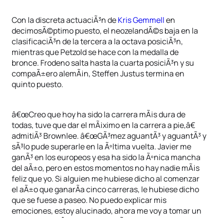
Con la discreta actuaciÃ³n de
Kris Gemmell
en
decimosÃ©ptimo puesto, el neozelandÃ©s baja en la
clasificaciÃ³n de la tercera a la octava posiciÃ³n,
mientras que Petzold se hace con la medalla de
bronce. Frodeno salta hasta la cuarta posiciÃ³n y su
compaÃ±ero alemÃ¡n, Steffen Justus termina en
quinto puesto.
â€œCreo que hoy ha sido la carrera mÃ¡s dura de
todas, tuve que dar el mÃ¡ximo en la carrera a pie,â€
admitiÃ³ Brownlee. â€œGÃ³mez aguantÃ³ y aguantÃ³ y
sÃ³lo pude superarle en la Ãºltima vuelta. Javier me
ganÃ³ en los europeos y esa ha sido la Ãºnica mancha
del aÃ±o, pero en estos momentos no hay nadie mÃ¡s
feliz que yo. Si alguien me hubiese dicho al comenzar
el aÃ±o que ganarÃ­a cinco carreras, le hubiese dicho
que se fuese a paseo. No puedo explicar mis
emociones, estoy alucinado, ahora me voy a tomar un