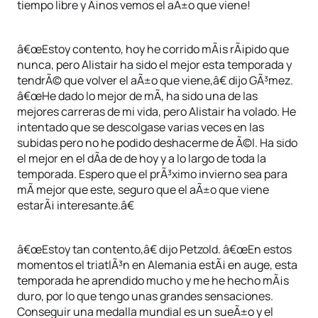
tiempo libre y Â¡nos vemos el aÃ±o que viene!
â€œEstoy contento, hoy he corrido mÃ¡s rÃ¡pido que
nunca, pero Alistair ha sido el mejor esta temporada y
tendrÃ© que volver el aÃ±o que viene,â€ dijo GÃ³mez.
â€œHe dado lo mejor de mÃ­, ha sido una de las
mejores carreras de mi vida, pero Alistair ha volado. He
intentado que se descolgase varias veces en las
subidas pero no he podido deshacerme de Ã©l. Ha sido
el mejor en el dÃ­a de de hoy y a lo largo de toda la
temporada. Espero que el prÃ³ximo invierno sea para
mÃ­ mejor que este, seguro que el aÃ±o que viene
estarÃ¡ interesante.â€
â€œEstoy tan contento,â€ dijo Petzold. â€œEn estos
momentos el triatlÃ³n en Alemania estÃ¡ en auge, esta
temporada he aprendido mucho y me he hecho mÃ¡s
duro, por lo que tengo unas grandes sensaciones.
Conseguir una medalla mundial es un sueÃ±o y el