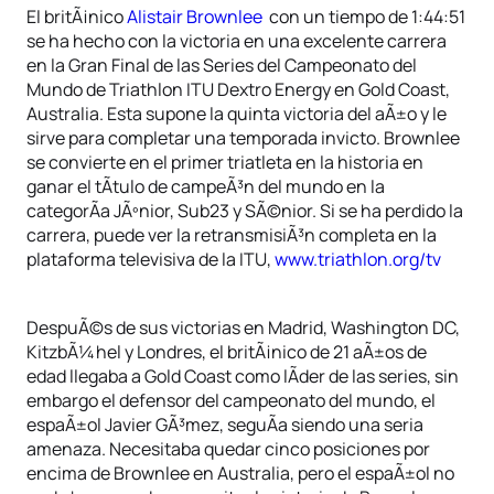
El britÃ¡nico
Alistair Brownlee
con un tiempo de 1:44:51
se ha hecho con la victoria en una excelente carrera
en la Gran Final de las Series del Campeonato del
Mundo de Triathlon ITU Dextro Energy en Gold Coast,
Australia. Esta supone la quinta victoria del aÃ±o y le
sirve para completar una temporada invicto. Brownlee
se convierte en el primer triatleta en la historia en
ganar el tÃ­tulo de campeÃ³n del mundo en la
categorÃ­a JÃºnior, Sub23 y SÃ©nior. Si se ha perdido la
carrera, puede ver la retransmisiÃ³n completa en la
plataforma televisiva de la ITU,
www.triathlon.org/tv
DespuÃ©s de sus victorias en Madrid, Washington DC,
KitzbÃ¼hel y Londres, el britÃ¡nico de 21 aÃ±os de
edad llegaba a Gold Coast como lÃ­der de las series, sin
embargo el defensor del campeonato del mundo, el
espaÃ±ol Javier GÃ³mez, seguÃ­a siendo una seria
amenaza. Necesitaba quedar cinco posiciones por
encima de Brownlee en Australia, pero el espaÃ±ol no