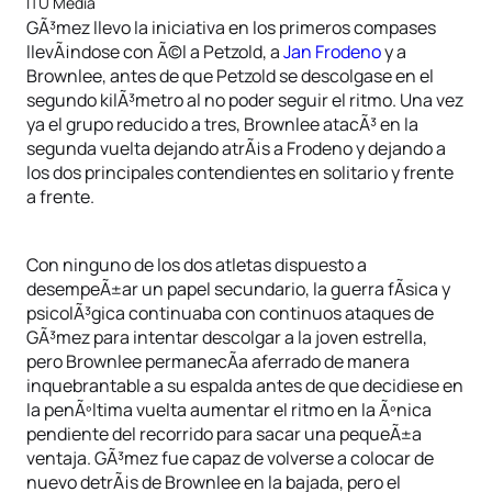
ITU Media
GÃ³mez llevo la iniciativa en los primeros compases
llevÃ¡ndose con Ã©l a Petzold, a
Jan Frodeno
y a
Brownlee, antes de que Petzold se descolgase en el
segundo kilÃ³metro al no poder seguir el ritmo. Una vez
ya el grupo reducido a tres, Brownlee atacÃ³ en la
segunda vuelta dejando atrÃ¡s a Frodeno y dejando a
los dos principales contendientes en solitario y frente
a frente.
Con ninguno de los dos atletas dispuesto a
desempeÃ±ar un papel secundario, la guerra fÃ­sica y
psicolÃ³gica continuaba con continuos ataques de
GÃ³mez para intentar descolgar a la joven estrella,
pero Brownlee permanecÃ­a aferrado de manera
inquebrantable a su espalda antes de que decidiese en
la penÃºltima vuelta aumentar el ritmo en la Ãºnica
pendiente del recorrido para sacar una pequeÃ±a
ventaja. GÃ³mez fue capaz de volverse a colocar de
nuevo detrÃ¡s de Brownlee en la bajada, pero el