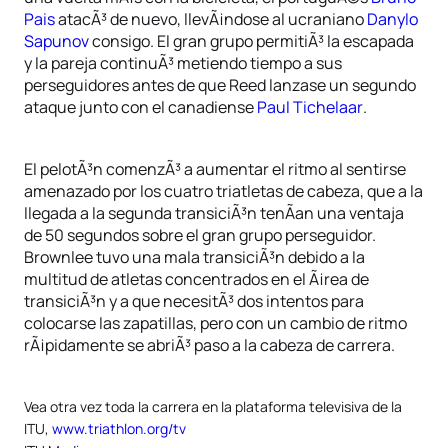
Pais
atacÃ³ de nuevo, llevÃ¡ndose al ucraniano
Danylo
Sapunov
consigo. El gran grupo permitiÃ³ la escapada
y la pareja continuÃ³ metiendo tiempo a sus
perseguidores antes de que Reed lanzase un segundo
ataque junto con el canadiense
Paul Tichelaar
.
El pelotÃ³n comenzÃ³ a aumentar el ritmo al sentirse
amenazado por los cuatro triatletas de cabeza, que a la
llegada a la segunda transiciÃ³n tenÃ­an una ventaja
de 50 segundos sobre el gran grupo perseguidor.
Brownlee tuvo una mala transiciÃ³n debido a la
multitud de atletas concentrados en el Ã¡rea de
transiciÃ³n y a que necesitÃ³ dos intentos para
colocarse las zapatillas, pero con un cambio de ritmo
rÃ¡pidamente se abriÃ³ paso a la cabeza de carrera.
Vea otra vez toda la carrera en la plataforma televisiva de la
ITU,
www.triathlon.org/tv