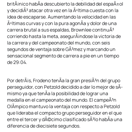
britÃ¡nico habÃ­a descubierto la debilidad del espaÃ±ol
y decidiÃ³ atacar otra vez en la Ãºltima cuesta con la
idea de escaparse. Aumentando la velocidad en las
Ãºltimas curvas y con la pura agonÃ­a y dolor de una
carrera brutal a sus espaldas, Brownlee continuÃ³
corriendo hasta la meta, asegurÃ¡ndose la victoria de
la carrera y del campeonato del mundo, con seis
segundos de ventaja sobre GÃ³mez y marcando un
sensacional segmento de carrera a pie en un tiempo
de 29:04.
Por detrÃ¡s, Frodeno tenÃ­a la gran presiÃ³n del grupo
perseguidor, con Petzold decidido a dar lo mejor de sÃ­
mismo ya que tenÃ­a la posibilidad de lograr una
medalla en el campeonato del mundo. El campeÃ³n
OlÃ­mpico mantuvo la ventaja con respecto a Petzold
que lideraba el compacto grupo perseguidor en el que
entre el tercer y dÃ©cimo clasificado sÃ³lo habÃ­a una
diferencia de diecisiete segundos.