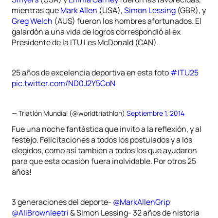
mientras que
Mark Allen
(USA),
Simon Lessing
(GBR), y
Greg Welch
(AUS) fueron los hombres afortunados. El
galardón a una vida de logros correspondió al ex
Presidente de la ITU Les McDonald (CAN).
25 años de excelencia deportiva en esta foto
#ITU25
pic.twitter.com/ND0J2Y5CoN
— Triatlón Mundial (@worldtriathlon)
Septiembre 1, 2014
Fue una noche fantástica que invito a la reflexión, y al
festejo. Felicitaciones a todos los postulados y a los
elegidos, como así también a todos los que ayudaron
para que esta ocasión fuera inolvidable. Por otros 25
años!
3 generaciones del deporte-
@MarkAllenGrip
@AliBrownleetri
& Simon Lessing- 32 años de historia