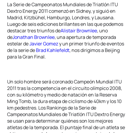
La Serie de Campeonatos Mundiales de Triatlón ITU
Dextro Energy 2011 comenzó en Sidney, y siguió en
Madrid, Kitzbühel, Hamburgo, Londres, y Lausana.
Luego de seis ediciones brillantes en las que podemos
destacar tres triunfos de
Alistair Brownlee
, uno
de
Jonathan Brownlee
, una apertura de temporada
estelar de
Javier Gomez
y un primer triunfo de eventos
de la serie de
Brad Kahlefeldt
, nos dirigimos a Beijing
para la Gran Final.
Un solo hombre será coronado Campeón Mundial ITU
2011 tras la competencia en el circuito olímpico 2008,
con su kilómetro y medio de natación en la Reserva
Ming Tomb, la dura etapa de ciclismo de 40km y los 10
km pedestres. Los Rankings de la Serie de
Campeonatos Mundiales de Triatlón ITU Dextro Energy
se usan para determinar quiénes son los mejores
atletas de la temporada. El puntaje final de un atleta se