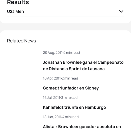
Results
U23 Men
1
Matthew Sharp
GBR
01:52:12
2
David McNamee
GBR
01:52:17
Related News
20 Aug, 2011
2 min read
3
Thomas Bishop
GBR
01:52:19
Jonathan Brownlee gana el Campeonato
4
Greg Billington
USA
01:52:38
de Distancia Sprint de Lausana
10 Apr, 2011
2 min read
5
Franz Löschke
GER
01:53:01
Gomez triunfador en Sidney
16 Jul, 2011
3 min read
View full results
Kahlefeldt triunfa en Hamburgo
18 Jun, 2011
4 min read
Alistair Brownlee: ganador absoluto en