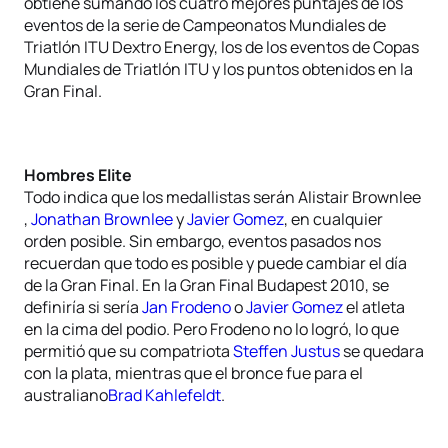
obtiene sumando los cuatro mejores puntajes de los
eventos de la serie de Campeonatos Mundiales de
Triatlón ITU Dextro Energy, los de los eventos de Copas
Mundiales de Triatlón ITU y los puntos obtenidos en la
Gran Final.
Hombres Elite
Todo indica que los medallistas serán Alistair Brownlee
,
Jonathan Brownlee
y
Javier Gomez
, en cualquier
orden posible. Sin embargo, eventos pasados nos
recuerdan que todo es posible y puede cambiar el día
de la Gran Final. En la Gran Final Budapest 2010, se
definiría si sería
Jan Frodeno
o
Javier Gomez
el atleta
en la cima del podio. Pero Frodeno no lo logró, lo que
permitió que su compatriota
Steffen Justus
se quedara
con la plata, mientras que el bronce fue para el
australiano
Brad Kahlefeldt
.