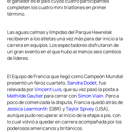
el ganador es el país cuyos cuatro participantes
completen los cuatro mini triatlones en primer
término.
Las aguas calmas y límpidas del Parque Hawrelak
recibieron a los atletas una vez más para dar inicio a la
carrera en equipos. Los espectadores disfrutaron de
un gran evento en el que hubo al menos seis cambios
de líderes.
El Equipo de Francia que llegó como Campeón Mundial
presentó un feroz cuarteto.
Sandra Dodet
, fue
relevada por
Vincent Luis
, que su vez pasó la posta a
Mathilde Gautier
para cerrar con
Simon Viain
. Pero a
poco de comenzada la disputa, Francia quedó atrás de
Jessica Learmonth
(GBR) y
Taylor Spivey
(USA),
aunque pudo recuperar al inicio de la etapa a pie, con
lo cual volvió a quedar en carrera acompañada por los
poderosos americanos y británicos.