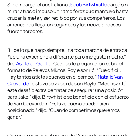
Sin embargo, el australiano
Jacob Birtwhistle
cargó sin
mirar atrás e impuso un ritmo feroz que mantuvo hasta
cruzar la meta y ser recibido por sus compañeros. Los
americanos llegaron segundos y los neozelandeses
fueron terceros.
“Hice lo que hago siempre, ir a toda marcha de entrada.
Fue una experiencia diferente pero me gustó mucho,”
dijo
Ashleigh Gentle
. Cuando le preguntaron sobre el
formato de Relevos Mixtos, Royle sonrió. “Fue difícil.
Hay tantos atletas buenos en el campo. “
Natalie Van
Coevorden
estuvo de acuerdo con Royle. “Me encantó
este desafío extra de tratar de asegurar una posición
para Jake,” dijo. Birtwhistle se benefició con el esfuerzo
de Van Coevorden. “Estuvo bueno quedar bien
posicionado,” dijo. “Cuando competimos queremos
ganar.”
Correr en casa dio al equipo de Canadá la esperanza de