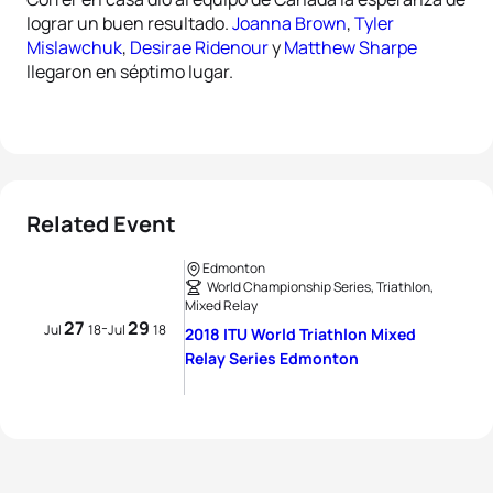
lograr un buen resultado.
Joanna Brown
,
Tyler
Mislawchuk
,
Desirae Ridenour
y
Matthew Sharpe
llegaron en séptimo lugar.
Related Event
Edmonton
World Championship Series, Triathlon,
Mixed Relay
27
29
-
Jul
18
Jul
18
2018 ITU World Triathlon Mixed
Relay Series Edmonton