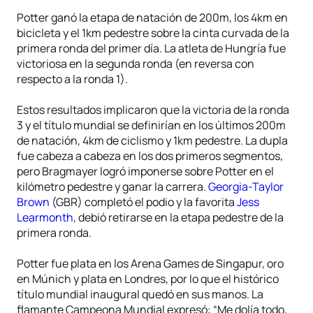
Potter ganó la etapa de natación de 200m, los 4km en
bicicleta y el 1km pedestre sobre la cinta curvada de la
primera ronda del primer día. La atleta de Hungría fue
victoriosa en la segunda ronda (en reversa con
respecto a la ronda 1).
Estos resultados implicaron que la victoria de la ronda
3 y el título mundial se definirían en los últimos 200m
de natación, 4km de ciclismo y 1km pedestre. La dupla
fue cabeza a cabeza en los dos primeros segmentos,
pero Bragmayer logró imponerse sobre Potter en el
kilómetro pedestre y ganar la carrera.
Georgia-Taylor
Brown
(GBR) completó el podio y la favorita
Jess
Learmonth
, debió retirarse en la etapa pedestre de la
primera ronda.
Potter fue plata en los Arena Games de Singapur, oro
en Múnich y plata en Londres, por lo que el histórico
título mundial inaugural quedó en sus manos. La
flamante Campeona Mundial expresó: “Me dolía todo,