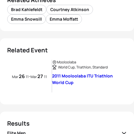
Brad Kahlefeldt
Courtney Atkinson
Emma Snowsill
Emma Moffatt
Related Event
Mooloolaba
World Cup, Triathlon, Standard
26
27
2011 Mooloolaba ITU Triathlon
-
Mar
11
Mar
11
World Cup
Results
Elite Men