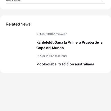
1
Brad Kahlefeldt
AUS
01:51:52
2
Brendan Sexton
AUS
01:51:55
Related News
27 Mar, 2010
3 min read
3
David Hauss
FRA
01:51:55
Kahlefeldt Gana la Primera Prueba de la
4
Ruedi Wild
SUI
01:52:07
Copa del Mundo
16 Mar, 2011
3 min read
5
Javier Gomez Noya
ESP
01:52:16
Mooloolaba: tradición australiana
View full results