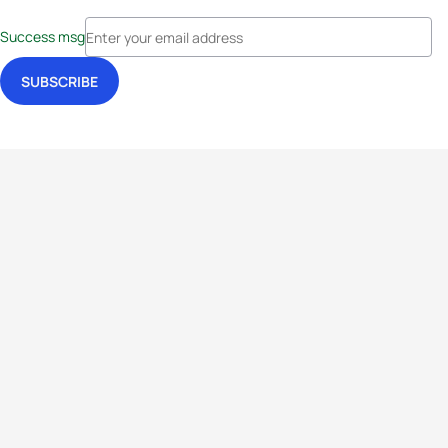
Success msg
Events
Athletes
News & Media
The Sport
More
Rankings