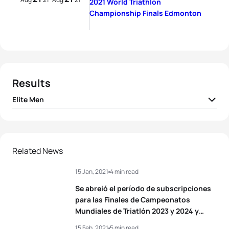
2021 World Triathlon
Championship Finals Edmonton
Results
Elite Men
1
Kristian Blummenfelt
NOR
01:44:14
2
Marten Van Riel
BEL
01:44:14
Related News
15 Jan, 2021
4 min read
3
Léo Bergere
FRA
01:44:15
Se abreió el período de subscripciones
4
Seth Rider
USA
01:44:23
para las Finales de Campeonatos
Mundiales de Triatlón 2023 y 2024 y
otros eventos futuros
5
Adrien Briffod
SUI
01:44:24
15 Feb, 2021
5 min read