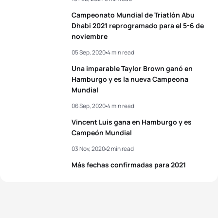
Campeonato Mundial de Triatlón Abu
Dhabi 2021 reprogramado para el 5-6 de
View full results
noviembre
05 Sep, 2020
4 min read
Una imparable Taylor Brown ganó en
Hamburgo y es la nueva Campeona
Mundial
06 Sep, 2020
4 min read
Vincent Luis gana en Hamburgo y es
Campeón Mundial
03 Nov, 2020
2 min read
Más fechas confirmadas para 2021