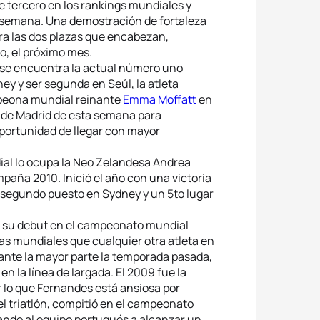
 tercero en los rankings mundiales y
a semana. Una demostración de fortaleza
ra las dos plazas que encabezan,
o, el próximo mes.
 se encuentra la actual número uno
ey y ser segunda en Seúl, la atleta
mpeona mundial reinante
Emma Moffatt
en
ra de Madrid de esta semana para
oportunidad de llegar con mayor
ial lo ocupa la Neo Zelandesa Andrea
paña 2010. Inició el año con una victoria
segundo puesto en Sydney y un 5to lugar
su debut en el campeonato mundial
pas mundiales que cualquier otra atleta en
urante la mayor parte la temporada pasada,
 la línea de largada. El 2009 fue la
r lo que Fernandes está ansiosa por
el triatlón, compitió en el campeonato
ando al equipo portugués a alcanzar un