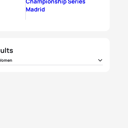
Championship Series
Madrid
ults
 Women
 Spirig
SUI
02:06:01
e Charayron
FRA
02:06:05
 Jenkins
GBR
02:06:09
ko Adachi
JPN
02:06:33