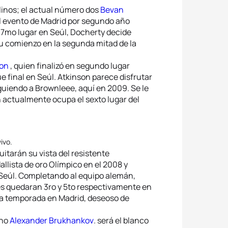
5
Sara
linos; el actual número dos
Bevan
el evento de Madrid por segundo año
 7mo lugar en Seúl, Docherty decide
su comienzo en la segunda mitad de la
son
, quien finalizó en segundo lugar
e final en Seúl. Atkinson parece disfrutar
iguiendo a Brownleee, aquí en 2009. Se le
n actualmente ocupa el sexto lugar del
ivo.
itarán su vista del resistente
lista de oro Olímpico en el 2008 y
 Seúl. Completando al equipo alemán,
s quedaran 3ro y 5to respectivamente en
la temporada en Madrid, deseoso de
uno
Alexander Brukhankov
. será el blanco