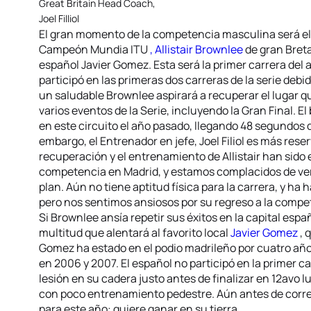
Great Britain Head Coach,
Joel Filliol
El gran momento de la competencia masculina será el
Campeón Mundia ITU
, Allistair Brownlee
de gran Bret
español Javier Gomez. Esta será la primer carrera del
participó en las primeras dos carreras de la serie debi
un saludable Brownlee aspirará a recuperar el lugar
varios eventos de la Serie, incluyendo la Gran Final. 
en este circuito el año pasado, llegando 48 segundos 
embargo, el Entrenador en jefe, Joel Filiol es más reser
recuperación y el entrenamiento de Allistair han sido
competencia en Madrid, y estamos complacidos de ver
plan. Aún no tiene aptitud física para la carrera, y h
pero nos sentimos ansiosos por su regreso a la compe
Si Brownlee ansía repetir sus éxitos en la capital esp
multitud que alentará al favorito local
Javier Gomez
, 
Gomez ha estado en el podio madrileño por cuatro año
en 2006 y 2007. El español no participó en la primer ca
lesión en su cadera justo antes de finalizar en 12avo 
con poco entrenamiento pedestre. Aún antes de corre
para este año: quiere ganar en su tierra.