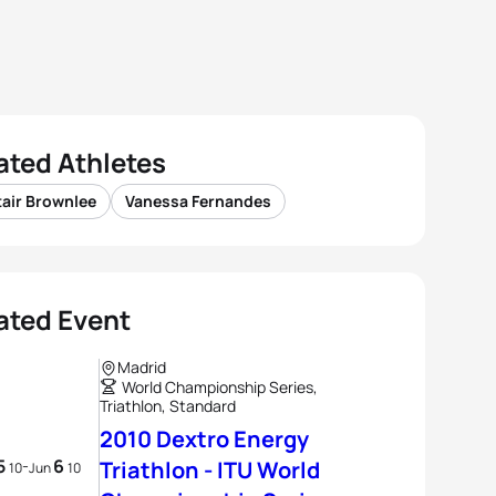
ated Athletes
tair Brownlee
Vanessa Fernandes
ated Event
Madrid
World Championship Series,
Triathlon, Standard
2010 Dextro Energy
5
6
-
Triathlon - ITU World
10
Jun
10