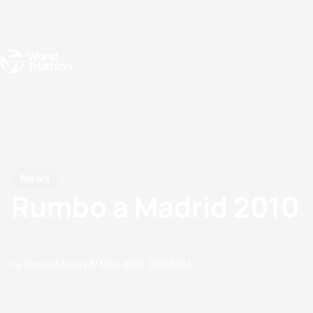
Events
Rankings
Athletes
The Sport
The best-performing triathletes of the season
World Triathlon Para Ran
Rankings sorted by Pa
News
Rumbo a Madrid 2010
by Fergus Murray
27 May, 2010
09:05 PM