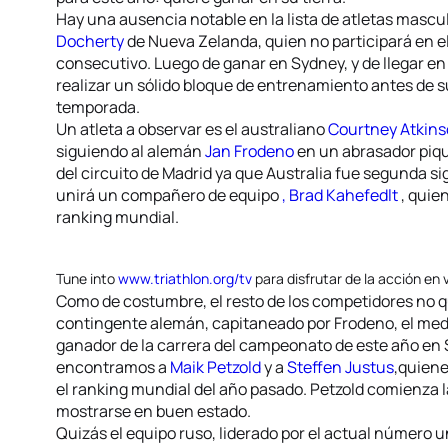
Hay una ausencia notable en la lista de atletas mascu
Docherty
de Nueva Zelanda, quien no participará en 
consecutivo. Luego de ganar en Sydney, y de llegar en
realizar un sólido bloque de entrenamiento antes de 
temporada.
Un atleta a observar es el australiano
Courtney Atkin
siguiendo al alemán
Jan Frodeno
en un abrasador piqu
del circuito de Madrid ya que Australia fue segunda s
unirá un compañero de equipo
, Brad Kahefedlt
, quie
ranking mundial.
Tune into
www.triathlon.org/tv
para disfrutar de la acción en v
Como de costumbre, el resto de los competidores no qu
contingente alemán, capitaneado por Frodeno, el medal
ganador de la carrera del campeonato de este año en
encontramos a
Maik Petzold
y a
Steffen Justus
,quiene
el ranking mundial del año pasado. Petzold comienza 
mostrarse en buen estado.
Quizás el equipo ruso, liderado por el actual número 