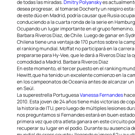
de todas las miradas.
Dmitry Polyansky
es actualmente
desea progresar, al tomarse Docherty un respiro est
de este dúo en Madrid, podría causar que Rusia ocupa
conduciendo a la cuarta ronda de la serie en Hamburg
Ocupando un lugar importante en el grupo femenino,
Barbara Riveros Diaz, de Chile. Luego de ganar en Sydn
Chilena tiene una ventaja de 170 puntos sobre la ca
el ranking mundial. Moffat no participará en la carre
prepararse para Hy-Vee, que le dará a Riveros Díaz la 
comodidad a Madrid. Barbara Riveros Diaz
En este momento, el tercer puesto en el ranking mund
Hewitt,que ha tenido un excelente comienzo en la cam
en los campeonatos de Oceanía antes de alcanzar un 
en Seúl.
La superestrella Portuguesa
Vanessa Fernandes
hace 
2010. Esta joven de 24 años tiene más victorias de co
la historia de ITU, pero luego de múltiples lesiones d
nos preguntamos si Fernandes estará en buen estado en
primera vez que otra atleta ganara en este circuito po
recuperar su lugar en el podio. Durante su ausencia d
mundial de cross country, llegando número 62 y ayud