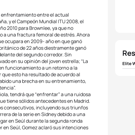
 enfrentamiento entre el actual
aña, y el Campeón Mundial ITU 2008, el
 año 2010 para Brownlee, ya que no
do a una fractura femoral de estrés. Ahora
 que ocupara en 2009- año en que ganó
El británico de 22 años diestramente ganó
Res
delante del segundo corredor. Sin
vado en su opinión del joven estrella; “La
Elite
 en funcionamiento a un retorno a la
 que esto ha resultado de acuerdo al
1
Nicola
a habido una brecha en su entrenamiento,
tencia”.
2
Emmi
añola, tendrá que “enfrentar” a una ruidosa
que tiene sólidos antecedentes en Madrid.
3
Helen
s consecutivos, incluyendo sus triunfos
rrera de la serie en Sidney debido a una
lugar en Seúl durante la segunda ronda
4
Mari
r en Seúl, Gomez aclaró sus intenciones