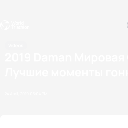
Events
Rankings
Athletes
The Sport
The best-performing triathletes of the season
World Triathlon Para Ran
Rankings sorted by Pa
Videos
2019 Daman Мировая 
Лучшие моменты гон
24 April, 2019
05:04 PM