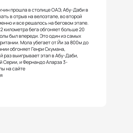
жчин прошла в столице ОАЭ, Абу-Даби в
ать в отрыв на велоэтапе, во второй
енно и все решалось на беговом этапе.
2 километра бега обгоняет больше 20
олы был впереди. Это один из самых
ритании. Мола убегает от Йи за 800м до
ании обгоняет Генри Скумана,
й раз выигрывает этап в Абу-Даби,
й Серии, и Фернандо Аларза 3-
лы на сайте
ля