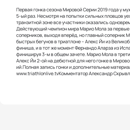
Первая гонка сезона Мировой Серии 2019 года у му
5-ый раз. Несмотря на попытки сильных пловцов уех
транзитной зоне все участники оказались одноврем
Действующий чемпион мира Марио Мола за первые 
соперников, выходя вперёд, но главный соперник М
быстрых бегунов в триатлоне – Алекс Йи из Великоб
финиша, и в тот же момент Фернандо Аларза из Исп
финишируя 3-м в общем зачете. Марио Мола в трети
Алекс Йи 2-ой на дебютной для него гонке в Мирово
ий.Полная запись гонки и дополнительные материа
www.triathlonlive.tvКомментатор Александр Скрыв