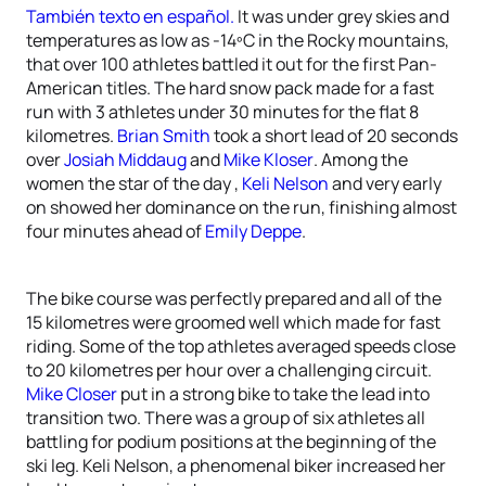
También texto en español.
It was under grey skies and
temperatures as low as -14ºC in the Rocky mountains,
that over 100 athletes battled it out for the first Pan-
American titles. The hard snow pack made for a fast
run with 3 athletes under 30 minutes for the flat 8
kilometres.
Brian Smith
took a short lead of 20 seconds
over
Josiah Middaug
and
Mike Kloser
. Among the
women the star of the day ,
Keli Nelson
and very early
on showed her dominance on the run, finishing almost
four minutes ahead of
Emily Deppe
.
The bike course was perfectly prepared and all of the
15 kilometres were groomed well which made for fast
riding. Some of the top athletes averaged speeds close
to 20 kilometres per hour over a challenging circuit.
Mike Closer
put in a strong bike to take the lead into
transition two. There was a group of six athletes all
battling for podium positions at the beginning of the
ski leg. Keli Nelson, a phenomenal biker increased her