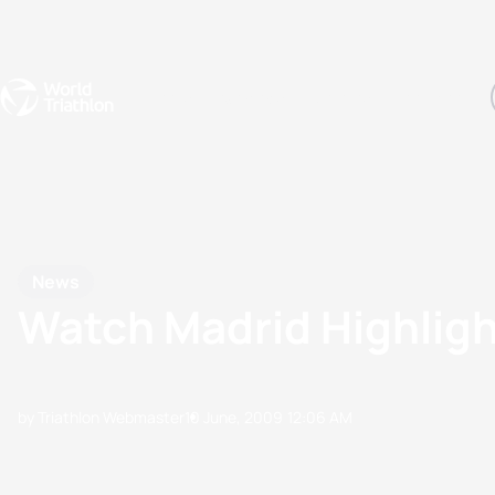
Events
Rankings
Athletes
The Sport
The best-performing triathletes of the season
World Triathlon Para Ran
Rankings sorted by Pa
News
Watch Madrid Highlig
by Triathlon Webmaster
10 June, 2009
12:06 AM