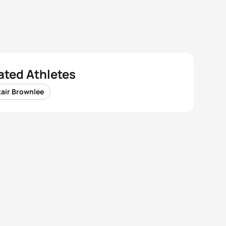
ated Athletes
tair Brownlee