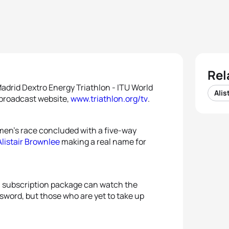
Rel
adrid Dextro Energy Triathlon - ITU World
Alis
 broadcast website,
www.triathlon.org/tv
.
men’s race concluded with a five-way
Alistair Brownlee
making a real name for
 subscription package can watch the
sword, but those who are yet to take up