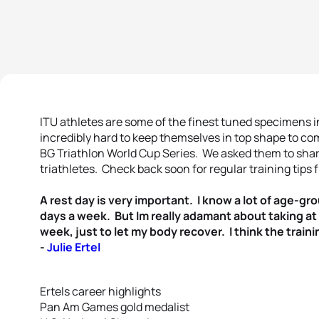
ITU athletes are some of the finest tuned specimens i
incredibly hard to keep themselves in top shape to c
BG Triathlon World Cup Series. We asked them to share
triathletes. Check back soon for regular training tips
A rest day is very important. I know a lot of age-g
days a week. But Im really adamant about taking at
week, just to let my body recover. I think the traini
-
Julie Ertel
Ertels career highlights
Pan Am Games gold medalist