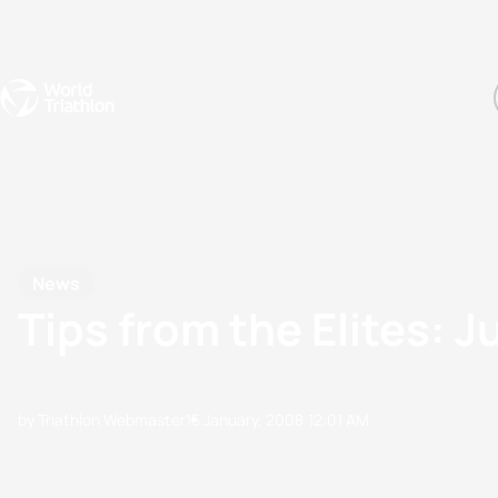
Events
Rankings
Athletes
The Sport
The best-performing triathletes of the season
World Triathlon Para Ran
Rankings sorted by Pa
News
Tips from the Elites: Ju
by Triathlon Webmaster
15 January, 2008
12:01 AM