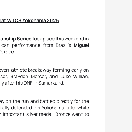
dal at WTCS Yokohama 2026
ionship Series
took place this weekend in
ican performance from Brazil’s
Miguel
’s race.
seven-athlete breakaway forming early on
er, Brayden Mercer, and Luke Willian,
gly after his DNF in Samarkand.
y on the run and battled directly for the
sfully defended his Yokohama title, while
n important silver medal. Bronze went to