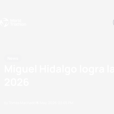
Events
Rankings
Athletes
The Sport
The best-performing triathletes of the season
World Triathlon Para Ran
Rankings sorted by Pa
News
Miguel Hidalgo logra 
2026
by Tomás Machado
16 May, 2026
03:05 PM