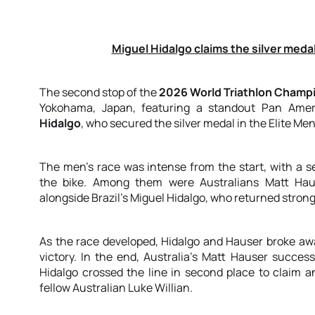
Miguel Hidalgo claims the silver me
The second stop of the
2026 World Triathlon Champ
Yokohama, Japan, featuring a standout Pan Amer
Hidalgo
, who secured the silver medal in the Elite Men
The men’s race was intense from the start, with a 
the bike. Among them were Australians Matt Haus
alongside Brazil’s Miguel Hidalgo, who returned stron
As the race developed, Hidalgo and Hauser broke awa
victory. In the end, Australia’s Matt Hauser succes
Hidalgo crossed the line in second place to claim a
fellow Australian Luke Willian.