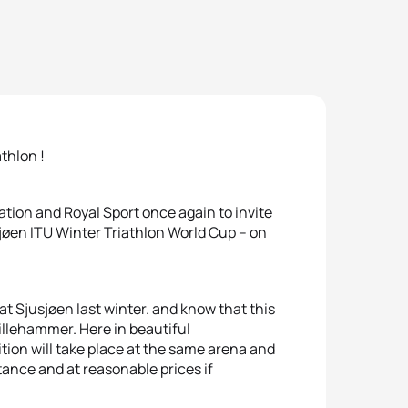
athlon !
ation and Royal Sport once again to invite
sjøen ITU Winter Triathlon World Cup – on
t Sjusjøen last winter. and know that this
 Lillehammer. Here in beautiful
ion will take place at the same arena and
ance and at reasonable prices if