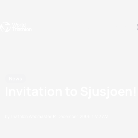
Events
Rankings
Athletes
The Sport
The best-performing triathletes of the season
World Triathlon Para Ran
Rankings sorted by Pa
News
Invitation to Sjusjoen!
by Triathlon Webmaster
04 December, 2006
12:12 AM