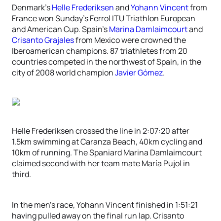
Denmark’s
Helle Frederiksen
and
Yohann Vincent
from
France won Sunday’s Ferrol ITU Triathlon European
and American Cup. Spain’s
Marina Damlaimcourt
and
Crisanto Grajales
from Mexico were crowned the
Iberoamerican champions. 87 triathletes from 20
countries competed in the northwest of Spain, in the
city of 2008 world champion
Javier Gómez
.
Helle Frederiksen crossed the line in 2:07:20 after
1.5km swimming at Caranza Beach, 40km cycling and
10km of running. The Spaniard Marina Damlaimcourt
claimed second with her team mate María Pujol in
third.
In the men’s race, Yohann Vincent finished in 1:51:21
having pulled away on the final run lap. Crisanto