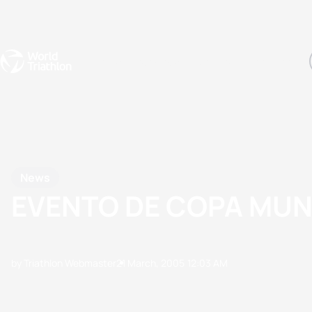
Events
Rankings
Athletes
The Sport
The best-performing triathletes of the season
World Triathlon Para Ran
Rankings sorted by Pa
News
EVENTO DE COPA MUN
by Triathlon Webmaster
21 March, 2005
12:03 AM