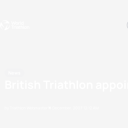
Events
Rankings
Athletes
The Sport
The best-performing triathletes of the season
World Triathlon Para Ran
Rankings sorted by Pa
News
British Triathlon app
by Triathlon Webmaster
15 December, 2007
12:12 AM