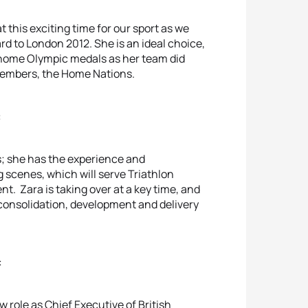
 this exciting time for our sport as we
d to London 2012. She is an ideal choice,
 home Olympic medals as her team did
 members, the Home Nations.
:
s; she has the experience and
g scenes, which will serve Triathlon
t. Zara is taking over at a key time, and
consolidation, development and delivery
:
 role as Chief Executive of British