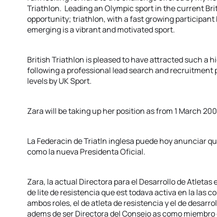
Triathlon. Leading an Olympic sport in the current Brit
opportunity; triathlon, with a fast growing participan
emerging is a vibrant and motivated sport.
British Triathlon is pleased to have attracted such a hi
following a professional lead search and recruitment
levels by UK Sport.
Zara will be taking up her position as from 1 March 200
La Federacin de Triatln inglesa puede hoy anunciar q
como la nueva Presidenta Oficial.
Zara, la actual Directora para el Desarrollo de Atletas 
de lite de resistencia que est todava activa en la la
ambos roles, el de atleta de resistencia y el de desarrol
adems de ser Directora del Consejo as como miembro de