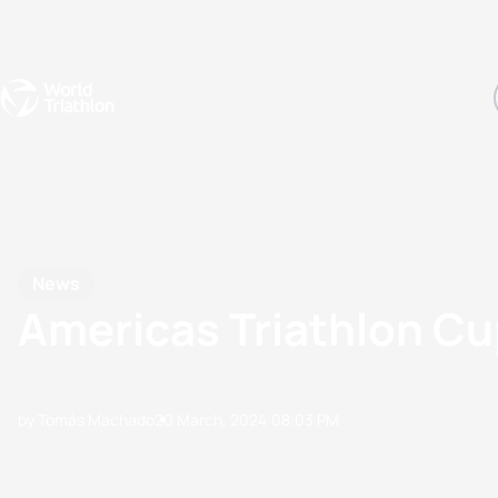
Events
Rankings
Athletes
The Sport
The best-performing triathletes of the season
World Triathlon Para Ran
Rankings sorted by Pa
News
Americas Triathlon C
by Tomás Machado
20 March, 2024
08:03 PM