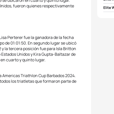
e se ubicaron en cuarto y quinto lugar.
 Unidos, fueron quienes respectivamente
Elite
1
Reese
1
Lisa 
2
Matt
2
Lesli
3
Nich
Lisa Perterer fue la ganadora de la fecha
mpo de 01:01:50. En segundo lugar se ubicó
3
Isla B
 la tercera posición fue para Isla Britton
4
Sulli
e Estados Unidos y Kira Gupta-Baltazar de
4
Lydia
en cuarto y quinto lugar.
5
Blake
5
Kira 
la Americas Triathlon Cup Barbados 2024.
 todos los triatletas que formaron parte de