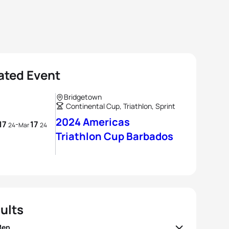
ated Event
Bridgetown
Continental Cup, Triathlon, Sprint
2024 Americas
17
17
-
24
Mar
24
Triathlon Cup Barbados
ults
Men