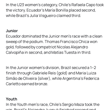
In the U23 women’s category, Chile’s Rafaela Capo took
the victory. Ecuador’s María Bonilla placed second,
while Brazil’s Julia Visgueiro claimed third.
Junior
Ecuador dominated the Junior men’s race with a clean
sweep of the podium. Thomas Francisco Chica won
gold, followed by compatriot Nicolas Alejandro
Calvopiña in second, and Matías Tuesta in third.
In the Junior women’s division, Brazil secured a 1–2
finish through Gabriele Reis (gold) and Maria Luiza
Simão de Oliveira (silver), while Argentina’s Federica
Carletto earned bronze.
Youth
In the Youth men’s race, Chile’s Sergio Maza took the
win. Brazil’s Alejandro Juanuk finished second and