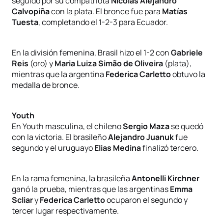
seguido por su compatriota
Nicolas Alejandro
Calvopiña
con la plata. El bronce fue para
Matías
Tuesta
, completando el 1-2-3 para Ecuador.
En la división femenina, Brasil hizo el 1-2 con
Gabriele
Reis
(oro) y
Maria Luiza Simão de Oliveira
(plata),
mientras que la argentina
Federica Carletto
obtuvo la
medalla de bronce.
Youth
En Youth masculina, el chileno
Sergio Maza
se quedó
con la victoria. El brasileño
Alejandro Juanuk
fue
segundo y el uruguayo
Elias Medina
finalizó tercero.
En la rama femenina, la brasileña
Antonelli Kirchner
ganó la prueba, mientras que las argentinas
Emma
Scliar
y
Federica Carletto
ocuparon el segundo y
tercer lugar respectivamente.