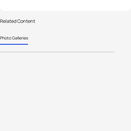
12 photos
2026 Americas Triathlon Cup and
Related Content
South Americas Triathlon
Photo Galleries
Championships Formosa