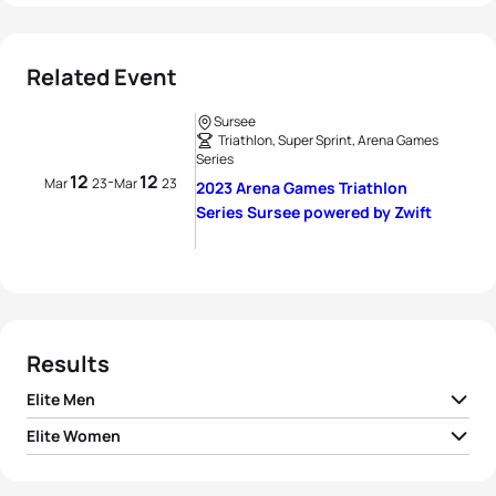
Related Event
Sursee
Triathlon, Super Sprint, Arena Games
Series
12
12
-
Mar
23
Mar
23
2023 Arena Games Triathlon
Series Sursee powered by Zwift
Results
Elite Men
Elite Women
1
Henri Schoeman
RSA
00:34:18
Zsanett Kuttor-
1
HUN
00:37:40
Bragmayer
Maxime Hueber-