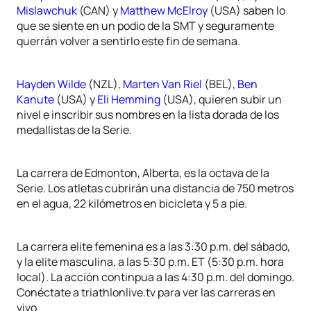
Mislawchuk
(CAN) y
Matthew McElroy
(USA) saben lo
que se siente en un podio de la SMT y seguramente
querrán volver a sentirlo este fin de semana.
Hayden Wilde
(NZL),
Marten Van Riel
(BEL),
Ben
Kanute
(USA) y
Eli Hemming
(USA), quieren subir un
nivel e inscribir sus nombres en la lista dorada de los
medallistas de la Serie.
La carrera de Edmonton, Alberta, es la octava de la
Serie. Los atletas cubrirán una distancia de 750 metros
en el agua, 22 kilómetros en bicicleta y 5 a pie.
La carrera elite femenina es a las 3:30 p.m. del sábado,
y la elite masculina, a las 5:30 p.m. ET (5:30 p.m. hora
local). La acción continpua a las 4:30 p.m. del domingo.
Conéctate a triathlonlive.tv para ver las carreras en
vivo