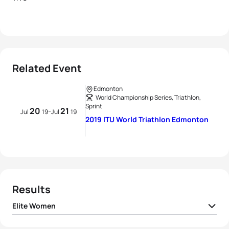
Related Event
Edmonton
World Championship Series, Triathlon,
Sprint
20
21
-
Jul
19
Jul
19
2019 ITU World Triathlon Edmonton
Results
Elite Women
1
Emma Jackson
AUS
01:01:23