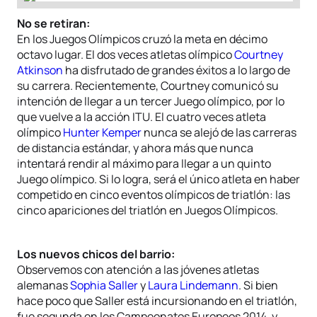
No se retiran:
En los Juegos Olímpicos cruzó la meta en décimo
octavo lugar. El dos veces atletas olímpico
Courtney
Atkinson
ha disfrutado de grandes éxitos a lo largo de
su carrera. Recientemente, Courtney comunicó su
intención de llegar a un tercer Juego olímpico, por lo
que vuelve a la acción ITU. El cuatro veces atleta
olímpico
Hunter Kemper
nunca se alejó de las carreras
de distancia estándar, y ahora más que nunca
intentará rendir al máximo para llegar a un quinto
Juego olímpico. Si lo logra, será el único atleta en haber
competido en cinco eventos olímpicos de triatlón: las
cinco apariciones del triatlón en Juegos Olímpicos.
Los nuevos chicos del barrio:
Observemos con atención a las jóvenes atletas
alemanas
Sophia Saller
y
Laura Lindemann
. Si bien
hace poco que Saller está incursionando en el triatlón,
fue segunda en los Campeonatos Europeos 2014, y