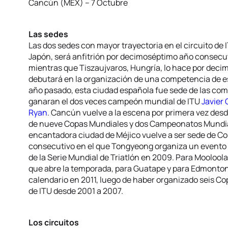
Cancún (MEX) – 7 Octubre
Las sedes
Las dos sedes con mayor trayectoria en el circuito de I
Japón, será anfitrión por decimoséptimo año consecu
mientras que Tiszaujvaros, Hungría, lo hace por decim
debutará en la organización de una competencia de e
año pasado, esta ciudad española fue sede de las c
ganaran el dos veces campeón mundial de ITU
Javier
Ryan
. Cancún vuelve a la escena por primera vez desd
de nueve Copas Mundiales y dos Campeonatos Mundial
encantadora ciudad de Méjico vuelve a ser sede de Co
consecutivo en el que Tongyeong organiza un evento d
de la Serie Mundial de Triatlón en 2009. Para Mooloola
que abre la temporada, para Guatape y para Edmonton
calendario en 2011, luego de haber organizado seis 
de ITU desde 2001 a 2007.
Los circuitos