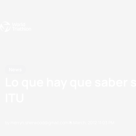
Events
Rankings
Athletes
The Sport
The best-performing triathletes of the season
World Triathlon Para Ran
Rankings sorted by Pa
News
Lo que hay que saber s
ITU
by merryn.sherwood@gmail.com
15 March, 2012
11:03 PM