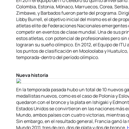
En 2011 el equipo de ITU celebró su quinto aniversario
Colombia, Estonia, Mónaco, Marruecos, Corea, Serbia, 
Zimbawe, y Barbados fueron parte del programa. Dirigid
Libby Burrell, el objetivo inicial del mismo es el de pr
atletas elite de Federaciones Nacionales emergentes 
competir en eventos de clase mundial. Una de sus prin
estos atletas, con potencial de profesionales pero sin
lograran su sueño olímpico. En 2012, el Equipo de ITU
los puntos de clasificación en Mooloolaba y Huatulco, 
temporada-dentro del período olímpico.
Nueva historia
En la temporada pasada hubo un total de 10 nuevos 
medallistas nuevos, como es el caso de Polonia y Eslo
quedaron con el bronce y la plata en Ishigaki y Edmo
Estados Unidos se convirtieron en las naciones más ex
Mundo, ambos países con cuatro victorias, mientras qu
Sin embargo, en el resultado general, Francia ganó l
Mundo 2011, tres de oro, dos de plata y dos de bronce.