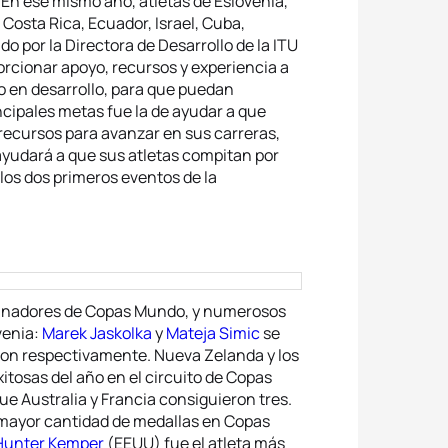
. En ese mismo año, atletas de Eslovenia,
Costa Rica, Ecuador, Israel, Cuba,
o por la Directora de Desarrollo de la ITU
oporcionar apoyo, recursos y experiencia a
o en desarrollo, para que puedan
cipales metas fue la de ayudar a que
 recursos para avanzar en sus carreras,
 ayudará a que sus atletas compitan por
los dos primeros eventos de la
ganadores de Copas Mundo, y numerosos
venia:
Marek Jaskolka
y
Mateja Simic
se
nton respectivamente. Nueva Zelanda y los
itosas del año en el circuito de Copas
e Australia y Francia consiguieron tres.
a mayor cantidad de medallas en Copas
Hunter Kemper
(EEUU) fue el atleta más