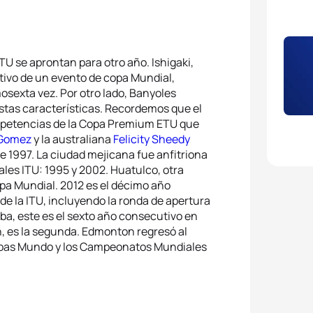
TU se aprontan para otro año. Ishigaki,
tivo de un evento de copa Mundial,
osexta vez. Por otro lado, Banyoles
stas características. Recordemos que el
ompetencias de la Copa Premium ETU que
 Gomez
y la australiana
Felicity Sheedy
e 1997. La ciudad mejicana fue anfitriona
es ITU: 1995 y 2002. Huatulco, otra
pa Mundial. 2012 es el décimo año
e la ITU, incluyendo la ronda de apertura
ba, este es el sexto año consecutivo en
, es la segunda. Edmonton regresó al
Copas Mundo y los Campeonatos Mundiales