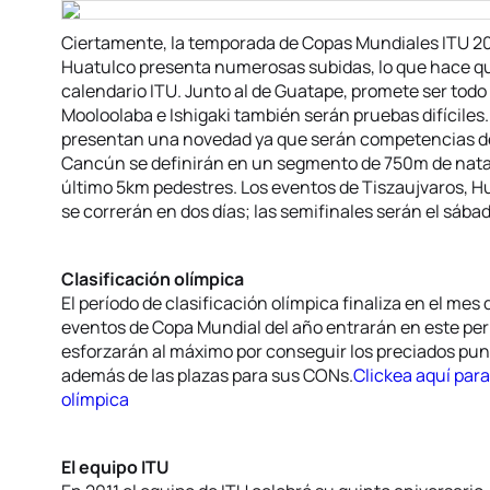
Ciertamente, la temporada de Copas Mundiales ITU 2012
Huatulco presenta numerosas subidas, lo que hace qu
calendario ITU. Junto al de Guatape, promete ser todo u
Mooloolaba e Ishigaki también serán pruebas difícile
presentan una novedad ya que serán competencias de
Cancún se definirán en un segmento de 750m de natac
último 5km pedestres. Los eventos de Tiszaujvaros, H
se correrán en dos días; las semifinales serán el sábado
Clasificación olímpica
El período de clasificación olímpica finaliza en el mes 
eventos de Copa Mundial del año entrarán en este perío
esforzarán al máximo por conseguir los preciados pun
además de las plazas para sus CONs.
Clickea aquí para
olímpica
El equipo ITU