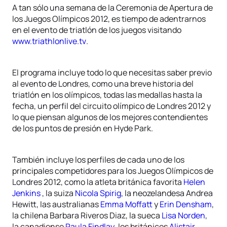
A tan sólo una semana de la Ceremonia de Apertura de
los Juegos Olímpicos 2012, es tiempo de adentrarnos
en el evento de triatlón de los juegos visitando
www.triathlonlive.tv
.
El programa incluye todo lo que necesitas saber previo
al evento de Londres, como una breve historia del
triatlón en los olímpicos, todas las medallas hasta la
fecha, un perfil del circuito olímpico de Londres 2012 y
lo que piensan algunos de los mejores contendientes
de los puntos de presión en Hyde Park.
También incluye los perfiles de cada uno de los
principales competidores para los Juegos Olímpicos de
Londres 2012, como la atleta británica favorita
Helen
Jenkins
, la suiza
Nicola Spirig
, la neozelandesa Andrea
Hewitt, las australianas
Emma Moffatt
y
Erin Densham
,
la chilena Barbara Riveros Diaz, la sueca
Lisa Norden
,
la canadiense
Paula Findlay
, los británicos
Alistair