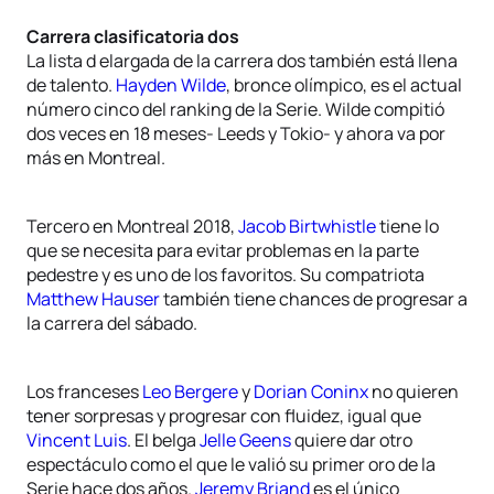
Carrera clasificatoria dos
La lista d elargada de la carrera dos también está llena
de talento.
Hayden Wilde
, bronce olímpico, es el actual
número cinco del ranking de la Serie. Wilde compitió
dos veces en 18 meses- Leeds y Tokio- y ahora va por
más en Montreal.
Tercero en Montreal 2018,
Jacob Birtwhistle
tiene lo
que se necesita para evitar problemas en la parte
pedestre y es uno de los favoritos. Su compatriota
Matthew Hauser
también tiene chances de progresar a
la carrera del sábado.
Los franceses
Leo Bergere
y
Dorian Coninx
no quieren
tener sorpresas y progresar con fluidez, igual que
Vincent Luis
. El belga
Jelle Geens
quiere dar otro
espectáculo como el que le valió su primer oro de la
Serie hace dos años.
Jeremy Briand
es el único