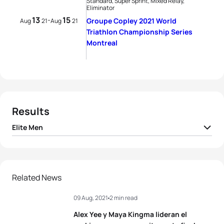
Standard, Super Sprint, Mixed Relay,
Eliminator
13
15
-
Groupe Copley 2021 World
Aug
21
Aug
21
Triathlon Championship Series
Montreal
Results
Elite Men
1
Dorian Coninx
FRA
00:22:08
2
Vincent Luis
FRA
00:22:09
Related News
09 Aug, 2021
2 min read
3
Léo Bergere
FRA
00:22:11
Alex Yee y Maya Kingma lideran el