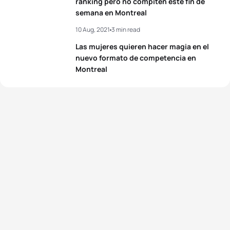
4
Marten Van Riel
BEL
00:22:16
ranking pero no compiten este fin de
semana en Montreal
5
Antonio Serrat Seoane
ESP
00:22:18
10 Aug, 2021
3 min read
Las mujeres quieren hacer magia en el
nuevo formato de competencia en
View full results
Montreal