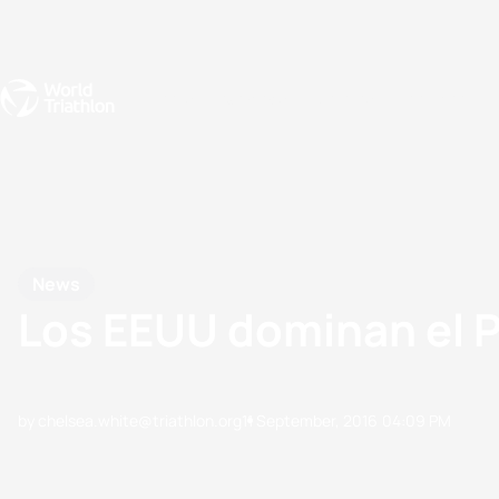
Events
Rankings
Athletes
The Sport
The best-performing triathletes of the season
World Triathlon Para Ran
Rankings sorted by Pa
News
Los EEUU dominan el P
by chelsea.white@triathlon.org
11 September, 2016
04:09 PM