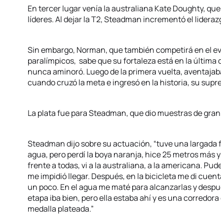
En tercer lugar venía la australiana Kate Doughty, qu
líderes. Al dejar la T2, Steadman incrementó el lidera
Sin embargo, Norman, que también competirá en el ev
paralímpicos, sabe que su fortaleza está en la última d
nunca aminoró. Luego de la primera vuelta, aventaja
cuando cruzó la meta e ingresó en la historia, su su
La plata fue para Steadman, que dio muestras de gran 
Steadman dijo sobre su actuación, “tuve una largada f
agua, pero perdí la boya naranja, hice 25 metros más y
frente a todas, vi a la australiana, a la americana. Pud
me impidió llegar. Después, en la bicicleta me di cuen
un poco. En el agua me maté para alcanzarlas y después
etapa iba bien, pero ella estaba ahí y es una corredor
medalla plateada.”