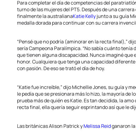
Para completar el día de competencias del paratriatlón
turno de las mujeres del PT5. Después de una carrera qu
finalmente la australiana
Katie Kelly
junto a su guía Mi
medalla dorada para continuar con su carrera invenci
“Pensé que no podría (aminorar en la recta final),” dij
sería Campeona Paralímpica. “No sabía cuánto tenía de
que tienen alguna discapacidad. Nunca imaginé que est
honor. Cualquiera que tenga una capacidad diferente 
con pasión. De eso se trató el día de hoy.
“Katie fue increíble,” dijo Michellie Jones, su guía y 
le pedía que se presionara más lo hizo, la mayoría de l
prueba más de quién es Katie. Es tan decidida, la amo
recta final, ella quería seguir esprintando así que le d
Las británicas Alison Patrick y
Melissa Reid
ganaron la 