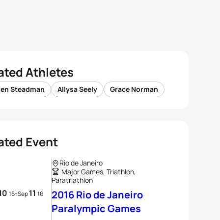
ated Athletes
ren Steadman
Allysa Seely
Grace Norman
ated Event
Rio de Janeiro
Major Games, Triathlon,
Paratriathlon
10
11
-
2016 Rio de Janeiro
16
Sep
16
Paralympic Games