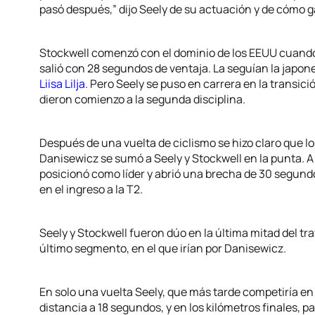
pasó después,” dijo Seely de su actuación y de cómo g
Stockwell comenzó con el dominio de los EEUU cuando s
salió con 28 segundos de ventaja. La seguían la japo
Liisa Lilja
. Pero Seely se puso en carrera en la transic
dieron comienzo a la segunda disciplina.
Después de una vuelta de ciclismo se hizo claro que l
Danisewicz se sumó a Seely y Stockwell en la punta. A
posicionó como líder y abrió una brecha de 30 segund
en el ingreso a la T2.
Seely y Stockwell fueron dúo en la última mitad del tra
último segmento, en el que irían por Danisewicz.
En solo una vuelta Seely, que más tarde competiría en 
distancia a 18 segundos, y en los kilómetros finales, pa