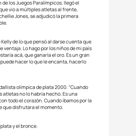
 de los Juegos Paralímpicos, llegó el
e vio a múltiples atletas al frente,
chellie Jones, se adjudicó la primera
ble.
o Kelly de lo que pensó al darse cuenta que
 ventaja. Lo hago por los niños de mi país
aría acá, que ganaría el oro. Es un gran
puede hacer lo que le encanta, hacerlo
medallista olímpica de plata 2000. “Cuando
os atletas no lo habría hecho. Es una
 con todo el corazón. Cuando íbamos por la
ije que disfrutara el momento.
plata y el bronce.