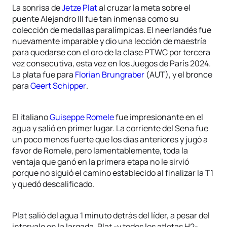
La sonrisa de
Jetze Plat
al cruzar la meta sobre el
puente Alejandro III fue tan inmensa como su
colección de medallas paralímpicas. El neerlandés fue
nuevamente imparable y dio una lección de maestría
para quedarse con el oro de la clase PTWC por tercera
vez consecutiva, esta vez en los Juegos de París 2024.
La plata fue para
Florian Brungraber
(AUT), y el bronce
para
Geert Schipper
.
El italiano
Guiseppe Romele
fue impresionante en el
agua y salió en primer lugar. La corriente del Sena fue
un poco menos fuerte que los días anteriores y jugó a
favor de Romele, pero lamentablemente, toda la
ventaja que ganó en la primera etapa no le sirvió
porque no siguió el camino establecido al finalizar la T1
y quedó descalificado.
Plat salió del agua 1 minuto detrás del líder, a pesar del
intervalo en la largada. Plat -y todos los atletas H2-