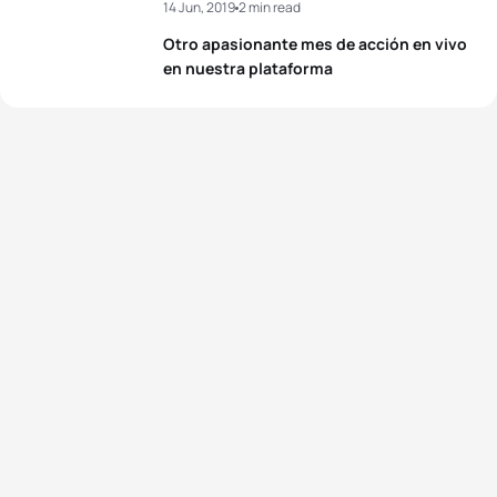
14 Jun, 2019
2 min read
5
Lasse Lührs
GER
01:44:32
Otro apasionante mes de acción en vivo
5
Nina Eim
GER
01:57:38
en nuestra plataforma
View full results
View full results