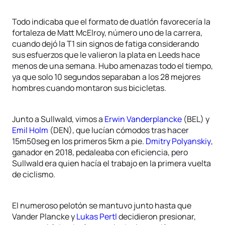
Todo indicaba que el formato de duatlón favorecería la
fortaleza de Matt McElroy, número uno de la carrera,
cuando dejó la T1 sin signos de fatiga considerando
sus esfuerzos que le valieron la plata en Leeds hace
menos de una semana. Hubo amenazas todo el tiempo,
ya que solo 10 segundos separaban a los 28 mejores
hombres cuando montaron sus bicicletas.
Junto a Sullwald, vimos a
Erwin Vanderplancke
(BEL) y
Emil Holm
(DEN), que lucían cómodos tras hacer
15m50seg en los primeros 5km a pie.
Dmitry Polyanskiy
,
ganador en 2018, pedaleaba con eficiencia, pero
Sullwald era quien hacía el trabajo en la primera vuelta
de ciclismo.
El numeroso pelotón se mantuvo junto hasta que
Vander Plancke y
Lukas Pertl
decidieron presionar,