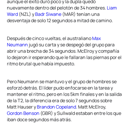
aunque el éxito duró poco y la dupla quedó
nuevamente dentro del pelotón de 34 hombres.
Liam
Ward
(NZL) y
Badr Siwane
(MAR) tenían una
desventaja de solo 12 segundos a mitad de camino.
Después de cinco vueltas, el australiano
Max
Neumann
jugó su carta y se despegó del grupo para
abrir una brecha de 34 segundos. McElroy y compañía
lo dejaron ir esperando que le fallaran las piernas por el
ritmo brutal que había impuesto.
Pero Neumann se mantuvo y el grupo de hombres se
esforzó detrás. El líder pudo enfocarse en la tarea y
mantener el ritmo, pero en los 5km finales y en la salida
de la T2, la diferencia era de solo 7 segundos sobre
Matt Hauser y
Brandon Copeland
. Matt McElroy,
Gordon Benson
(GBR) y Sullwald estaban entre los que
iban doce segundos más atrás.