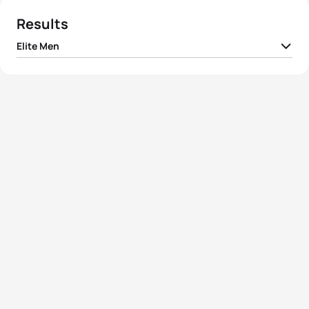
Results
Elite Men
1
Vincent Luis
FRA
01:51:26
2
Kristian Blummenfelt
NOR
01:51:28
3
Mario Mola
ESP
01:51:36
4
Javier Gomez Noya
ESP
01:51:41
5
Jonathan Brownlee
GBR
01:51:52
View full results