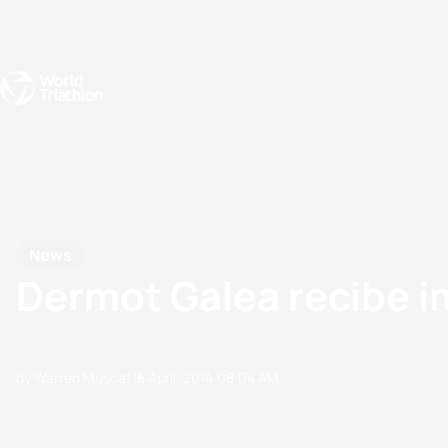
Events
Rankings
Athletes
The Sport
The best-performing triathletes of the season
World Triathlon Para Ran
Rankings sorted by Pa
News
Dermot Galea recibe i
by Warren Muscat
15 April, 2014
08:04 AM