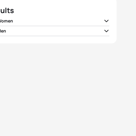
ults
 Women
Men
 Findlay
CAN
01:51:48
r Gomez Noya
ESP
01:42:08
a Spirig
SUI
01:51:51
than Brownlee
GBR
01:42:14
 Jenkins
GBR
01:51:53
Frodeno
GER
01:42:30
ea Hansen
NZL
01:51:55
ander Bryukhankov
RUS
01:42:44
a Bennett
USA
01:52:34
o Mola
ESP
01:42:46
View full results
View full results