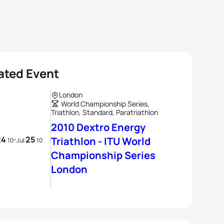
ated Event
London
World Championship Series,
Triathlon, Standard, Paratriathlon
2010 Dextro Energy
24
25
-
Triathlon - ITU World
10
Jul
10
Championship Series
London