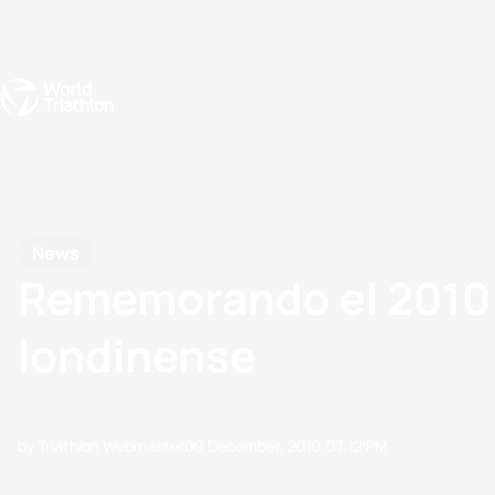
Events
Rankings
Athletes
The Sport
The best-performing triathletes of the season
World Triathlon Para Ran
Rankings sorted by Pa
News
Rememorando el 2010: 
londinense
by Triathlon Webmaster
09 December, 2010
07:12 PM