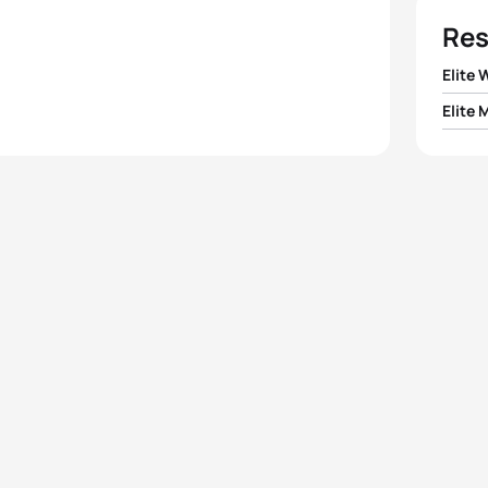
Res
Elite
Elite 
1
Paula
1
Javie
2
Nicol
2
Jona
3
Helen
3
Jan 
4
Andr
4
Alex
5
Laur
5
Mari