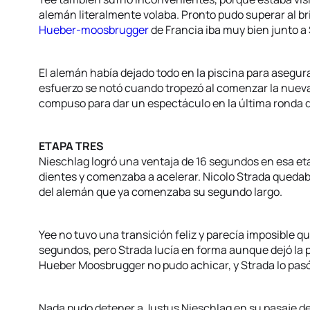
alemán literalmente volaba. Pronto pudo superar al b
Hueber-moosbrugger
de Francia iba muy bien junto a
El alemán había dejado todo en la piscina para asegur
esfuerzo se notó cuando tropezó al comenzar la nuev
compuso para dar un espectáculo en la última ronda 
ETAPA TRES
Nieschlag logró una ventaja de 16 segundos en esa eta
dientes y comenzaba a acelerar. Nicolo Strada quedab
del alemán que ya comenzaba su segundo largo.
Yee no tuvo una transición feliz y parecía imposible q
segundos, pero Strada lucía en forma aunque dejó la pe
Hueber Moosbrugger no pudo achicar, y Strada lo pasó 
Nada pudo detener a Justus Nieschlag en su pasaje del a