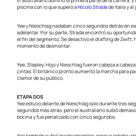
El australiano dominó la primera parte de la carrera, 
piscina con lo que superó a
Nicolo Strada
de Italia y a
Yee y Nieschlag nadaban cinco segundos detrás en es
adelantar. Por su parte, Strada encontró su oportunida
el fin del segmento. Se desactivó el drafting de Zwift;
momento de desmontar.
Yee, Stapley, Hojo y Nieschlag fueron cabeza a cabeza e
cintas. El británico pronto aumentó la marcha para pasar
clamor de su público.
ETAPA DOS
Yee estuvo delante de Nieschlag solo durante tres se
segundos más atrás, pero el australiano subió demasi
bocina y fue penalizado con cinco segundos.
Yee también sufrió inconvenientes, porque estaba vi