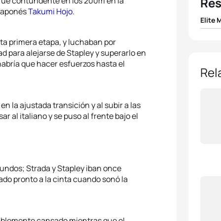
Res
y fue contundente en los 200m en la
l japonés
Takumi Hojo
.
Elite 
1
Justu
ta primera etapa, y luchaban por
d para alejarse de Stapley y superarlo en
 habría que hacer esfuerzos hasta el
2
Alex 
Rel
3
Nicol
n la ajustada transición y al subir a las
Maxi
 al italiano y se puso al frente bajo el
4
Moos
5
Simo
gundos; Strada y Stapley iban once
ado pronto a la cinta cuando sonó la
siblemente cansado mientras que el