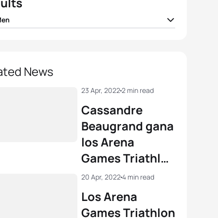
ults
Men
s Nieschlag
GER
00:33:43
Yee
GBR
00:34:12
ated News
ò Strada
ITA
00:34:36
23 Apr, 2022
2 min read
Cassandre
me Hueber-
FRA
00:34:44
brugger
Beaugrand gana
los Arena
n Henseleit
GER
00:34:52
Games Triathlon
en Londres
View full results
20 Apr, 2022
4 min read
Los Arena
Games Triathlon