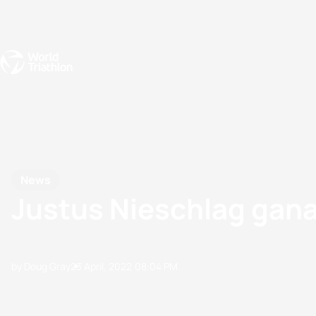
Events
Rankings
Athletes
The Sport
The best-performing triathletes of the season
World Triathlon Para Ran
Rankings sorted by Pa
News
Justus Nieschlag gana
by Doug Gray
23 April, 2022
08:04 PM