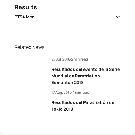
Results
PTS4 Men
1
Alexis Hanquinquant
FRA
00:59:58
2
Hideki Uda
JPN
01:03:45
Related News
Alejandro Sánchez
27 Jul, 2018
2 min read
3
ESP
01:04:24
Palomero
Resultados del evento de la Serie
4
Jiachao Wang
CHN
01:04:54
Mundial de Paratriatlón
Edmonton 2018
5
Antonio Franko
CRO
01:05:49
17 Aug, 2019
4 min read
Resultados del Paratriatlón de
Tokio 2019
View full results