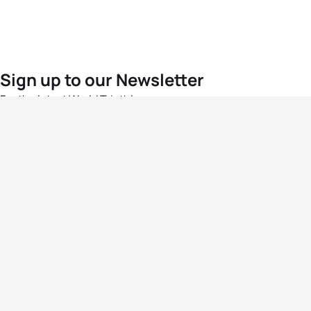
Sign up to our Newsletter
For the latest World Triathlon news
Success msg
Events