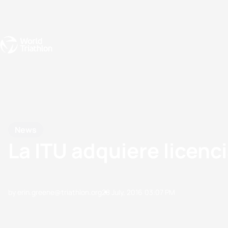
Events
Rankings
Athletes
The Sport
The best-performing triathletes of the season
World Triathlon Para Ran
Rankings sorted by Pa
News
La ITU adquiere licen
by erin.greene@triathlon.org
28 July, 2016
03:07 PM