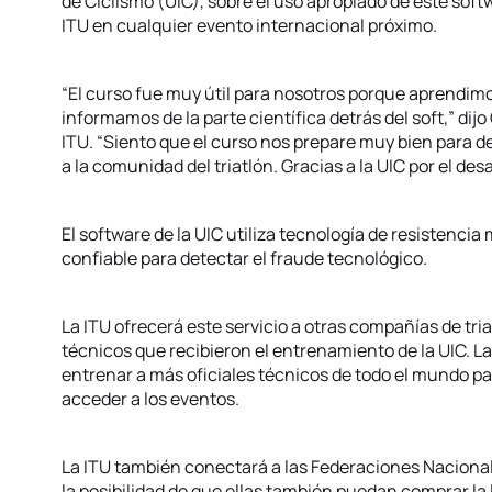
de Ciclismo (UIC), sobre el uso apropiado de este soft
ITU en cualquier evento internacional próximo.
“El curso fue muy útil para nosotros porque aprendi
informamos de la parte científica detrás del soft,” dij
ITU. “Siento que el curso nos prepare muy bien para d
a la comunidad del triatlón. Gracias a la UIC por el des
El software de la UIC utiliza tecnología de resistenci
confiable para detectar el fraude tecnológico.
La ITU ofrecerá este servicio a otras compañías de tri
técnicos que recibieron el entrenamiento de la UIC. L
entrenar a más oficiales técnicos de todo el mundo pa
acceder a los eventos.
La ITU también conectará a las Federaciones Nacional
la posibilidad de que ellas también puedan comprar la 