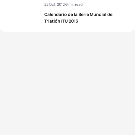
22 Oct, 2012
3 min read
3
Emma Moffatt
AUS
02:02:00
4
Dmitry Polyanskiy
RUS
01:49:21
Calendario de la Serie Mundial de
4
Jodie Stimpson
GBR
02:02:06
Triatlón ITU 2013
5
Vincent Luis
FRA
01:49:24
5
Alice Betto
ITA
02:02:09
View full results
View full results