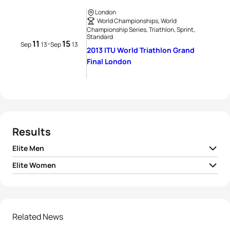
London
World Championships, World
Championship Series, Triathlon, Sprint,
Standard
11
15
-
Sep
13
Sep
13
2013 ITU World Triathlon Grand
Final London
Results
Elite Men
Elite Women
1
Javier Gomez Noya
ESP
01:48:16
1
Non Stanford
GBR
02:01:32
2
Jonathan Brownlee
GBR
01:48:17
2
Aileen Reid
IRL
02:01:57
Related News
3
Mario Mola
ESP
01:49:10