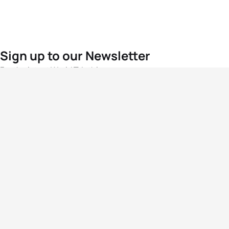
Sign up to our Newsletter
For the latest World Triathlon news
Success msg
Events