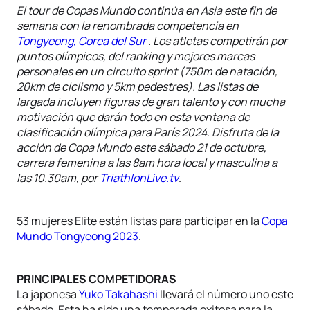
El tour de Copas Mundo continúa en Asia este fin de
semana con la renombrada competencia en
Tongyeong, Corea del Sur
. Los atletas competirán por
puntos olímpicos, del ranking y mejores marcas
personales en un circuito sprint (750m de natación,
20km de ciclismo y 5km pedestres). Las listas de
largada incluyen figuras de gran talento y con mucha
motivación que darán todo en esta ventana de
clasificación olímpica para París 2024. Disfruta de la
acción de Copa Mundo este sábado 21 de octubre,
carrera femenina a las 8am hora local y masculina a
las 10.30am, por
TriathlonLive.tv
.
53 mujeres Elite están listas para participar en la
Copa
Mundo Tongyeong 2023
.
PRINCIPALES COMPETIDORAS
La japonesa
Yuko Takahashi
llevará el número uno este
sábado. Esta ha sido una temporada exitosa para la