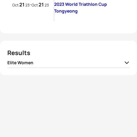
21
21
2023 World Triathlon Cup
-
Oct
23
Oct
23
Tongyeong
Results
Elite Women
1
Gwen Jorgensen
USA
00:58:16
2
Yuko Takahashi
JPN
00:58:20
3
Tereza Zimovjanova
CZE
00:58:23
4
Claire Michel
BEL
00:58:40