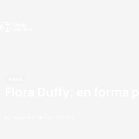
Events
Rankings
Athletes
The Sport
The best-performing triathletes of the season
World Triathlon Para Ran
Rankings sorted by Pa
News
Flora Duffy; en forma 
by Doug Gray
17 July, 2021
02:07 PM