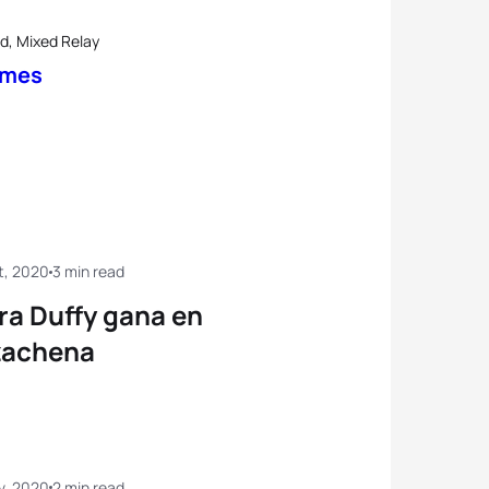
d, Mixed Relay
ames
t, 2020
3 min read
ra Duffy gana en
zachena
v, 2020
2 min read