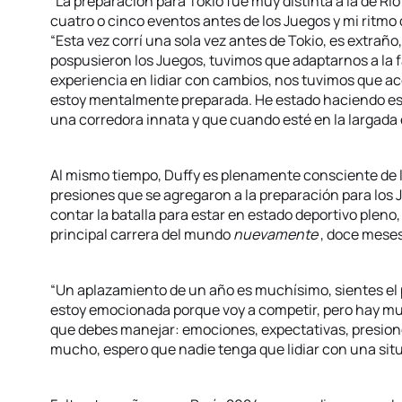
“La preparación para Tokio fue muy distinta a la de 
cuatro o cinco eventos antes de los Juegos y mi ritmo d
“Esta vez corrí una sola vez antes de Tokio, es extraño,
pospusieron los Juegos, tuvimos que adaptarnos a la
experiencia en lidiar con cambios, nos tuvimos que ac
estoy mentalmente preparada. He estado haciendo es
una corredora innata y que cuando esté en la largada
Al mismo tiempo, Duffy es plenamente consciente de 
presiones que se agregaron a la preparación para los 
contar la batalla para estar en estado deportivo pleno, 
principal carrera del mundo
nuevamente
, doce meses
“Un aplazamiento de un año es muchísimo, sientes el p
estoy emocionada porque voy a competir, pero hay mu
que debes manejar: emociones, expectativas, presion
mucho, espero que nadie tenga que lidiar con una situa