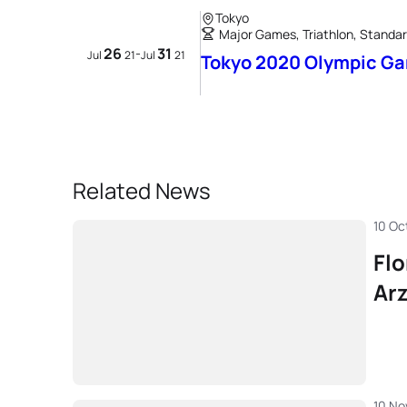
Tokyo
Major Games, Triathlon, Standar
26
31
-
Jul
21
Jul
21
Tokyo 2020 Olympic G
Related News
10 Oc
Flo
Ar
10 No