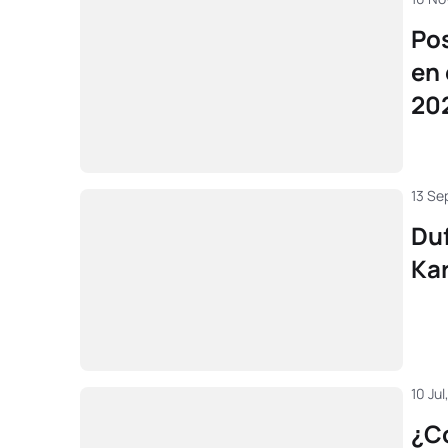
Pos
en 
20
13 Se
Duf
Kar
10 Jul
¿C