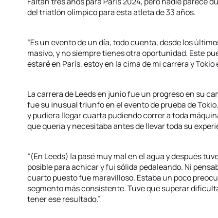
Faltan tres años para París 2024, pero nadie parece du
del triatlón olímpico para esta atleta de 33 años.
“Es un evento de un día, todo cuenta, desde los último
masivo, y no siempre tienes otra oportunidad. Este pu
estaré en París, estoy en la cima de mi carrera y Tokio 
La carrera de Leeds en junio fue un progreso en su cam
fue su inusual triunfo en el evento de prueba de Tokio
y pudiera llegar cuarta pudiendo correr a toda máquin
que quería y necesitaba antes de llevar toda su experi
“(En Leeds) la pasé muy mal en el agua y después tuve
posible para achicar y fui sólida pedaleando. Ni pensa
cuarto puesto fue maravilloso. Estaba un poco preocup
segmento más consistente. Tuve que superar dificult
tener ese resultado.”