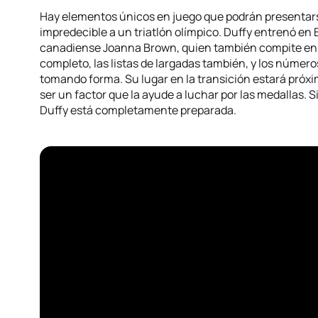
Hay elementos únicos en juego que podrán presentarse
impredecible a un triatlón olímpico. Duffy entrenó en
canadiense Joanna Brown, quien también compite en T
completo, las listas de largadas también, y los número
tomando forma. Su lugar en la transición estará próxi
ser un factor que la ayude a luchar por las medallas. 
Duffy está completamente preparada.