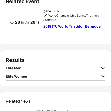
Related Event
Bermuda
World Championship Series, Triathlon,
Standard
28
28
-
Apr
18
Apr
18
2018 ITU World Triathlon Bermuda
Results
Elite Men
Elite Women
1
Casper Stornes
NOR
01:54:47
1
Flora Duffy
BER
02:01:39
2
Kristian Blummenfelt
NOR
01:55:08
2
Vicky Holland
GBR
02:03:25
Related News
3
Gustav Iden
NOR
01:55:10