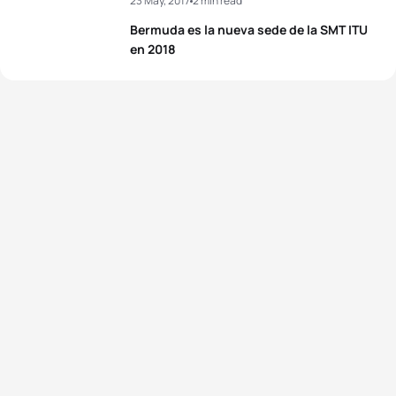
23 May, 2017
2 min read
3
Katie Zaferes
USA
02:03:25
4
Mario Mola
ESP
01:55:45
Bermuda es la nueva sede de la SMT ITU
4
Kirsten Kasper
USA
02:05:40
en 2018
Rodrigo Gonzalez
5
MEX
01:55:58
Lopez
5
Yuko Takahashi
JPN
02:05:51
View full results
View full results