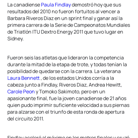
La canadiense
Paula Findlay
demostró hoy que sus
resultados del 2010 no fueron fortuitos al vencer a
Barbara Riveros Diaz en un sprint final y ganar así la
primera carrera de la Serie de Campeonatos Mundiales
de Triatlón ITU Dextro Energy 2011 que tuvo lugar en
Sidney.
Fueron seis las atletas que lideraron la competencia
durante la mitad de la etapa de trote, y todas tenían la
posibilidad de quedarse con la carrera. La veterana
Laura Bennett
, de los estados Unidos corría a la
cabeza junto a Findlay, Riveros Diaz, Andrea Hewitt,
Carole Peon
y Tomoko Sakimoto, pero en un
apasionante final, fue la joven canadiense de 21 años
quien pudo imprimir suficiente velocidad a sus piernas
para alzarse con el triunfo de esta ronda de apertura
del circuito 2011.
Findlay aceleró al máximo en los metros finales y cruzó