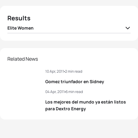
Results
Elite Women
1
Paula Findlay
CAN
02:01:21
2
Barbara Riveros
CHI
02:01:23
Related News
10 Apr, 2011
2 min read
3
Andrea Hansen
NZL
02:01:29
Gomez triunfador en Sidney
4
Carole Peon
FRA
02:01:38
04 Apr, 2011
6 min read
Los mejores del mundo ya están listos
5
Tomoko Sonoda
JPN
02:01:40
para Dextro Energy
View full results