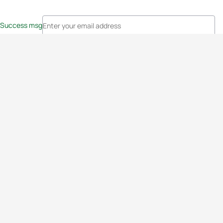
Success msg
Events
Athletes
News & Media
The Sport
More