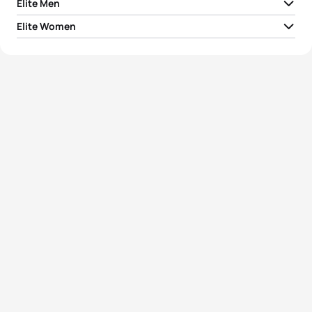
Elite Men
Elite Women
1
Javier Gomez Noya
ESP
01:48:16
1
Non Stanford
GBR
02:01:32
2
Jonathan Brownlee
GBR
01:48:17
2
Aileen Reid
IRL
02:01:57
3
Mario Mola
ESP
01:49:10
3
Emma Moffatt
AUS
02:02:00
4
Dmitry Polyanskiy
RUS
01:49:21
4
Jodie Stimpson
GBR
02:02:06
5
Vincent Luis
FRA
01:49:24
5
Alice Betto
ITA
02:02:09
View full results
View full results