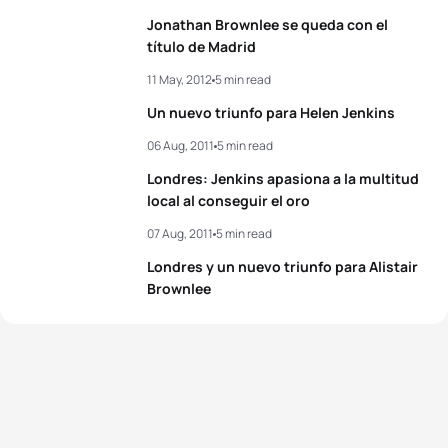
5
Helen Jenkins
GBR
02:00:19
Jonathan Brownlee se queda con el
título de Madrid
View full results
11 May, 2012
5 min read
Un nuevo triunfo para Helen Jenkins
06 Aug, 2011
5 min read
Londres: Jenkins apasiona a la multitud
local al conseguir el oro
07 Aug, 2011
5 min read
Londres y un nuevo triunfo para Alistair
Brownlee