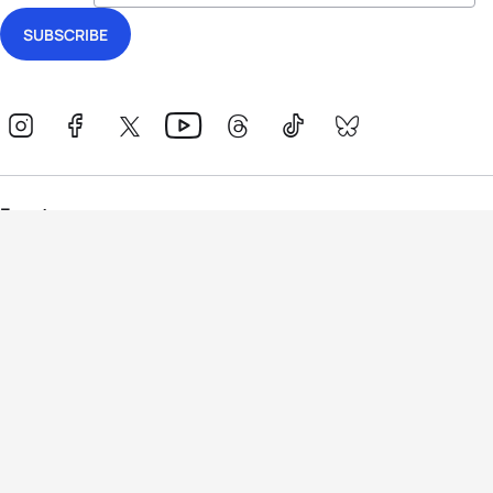
Events
Athletes
News & Media
The Sport
More
Rankings
Development