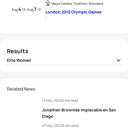
Major Games, Triathlon, Standard
4
7
-
Aug
12
Aug
12
London 2012 Olympic Games
Results
Elite Women
1
Nicola Spirig
SUI
01:59:48
2
Lisa Norden
SWE
01:59:48
Related News
13 May, 2012
5 min read
3
Erin Densham
AUS
01:59:50
Jonathan Brownlee implacable en San
4
Sarah True
USA
02:00:00
Diego
27 May, 2012
3 min read