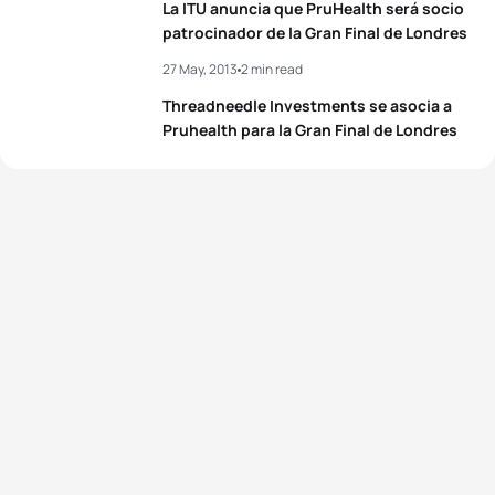
La ITU anuncia que PruHealth será socio
4
Jaz Hedgeland
AUS
00:57:39
patrocinador de la Gran Final de Londres
5
Alice Betto
ITA
02:02:09
27 May, 2013
2 min read
5
Sumire Ohara
JPN
00:57:51
Threadneedle Investments se asocia a
View full results
Pruhealth para la Gran Final de Londres
View full results