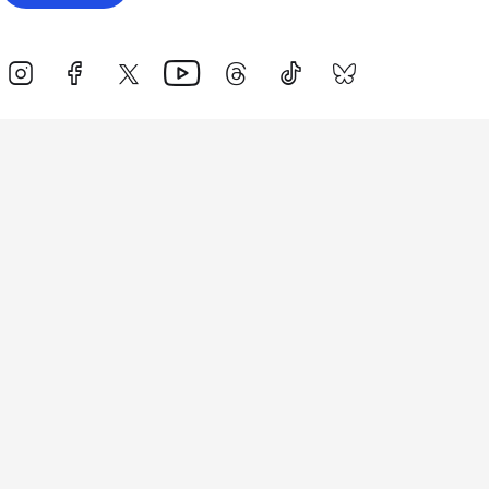
Events
Athletes
News & Media
The Sport
More
Rankings
Development
Contact Us
Triathlon API
Site Status
Privacy Notice
Cookie Policy