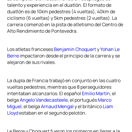
talento y experiencia en el duatlón. El formato de
duatlón es de 10km pedestres (4 vueltas), 40km de
ciclismo (6 vueltas) y 5km pedestres (2 vueltas). La
carrera comenzó en la pista de atletismo del Centro de
Alto Rendimiento de Pontevedra.
Los atletas franceses
Benjamin Choquert
y
Yohan Le
Berre
impactaron desde el principio de la carrera y se
alejaron de sus rivales.
La dupla de Francia trabajó en conjunto en las cuatro
vueltas pedestres, mientras que 8 perseguidores
intentaban alcanzarlos. El español
Emilio Martin
, el
belga
Angelo Vandecasteele
, el portugués
Marco
Miguel
, el belga
Arnaud Mengal
y el británico
Liam
Lloyd
estaban en el segundo pelotón.
Le Berre y Choquert fueron los primeros en llegar a la