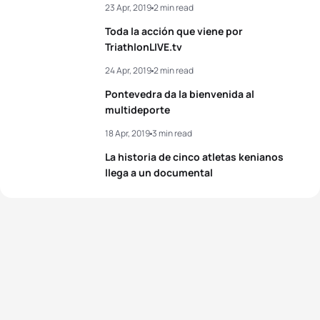
23 Apr, 2019
2 min read
Edymar Daniely Brea
5
VEN
02:03:34
Abreu
Toda la acción que viene por
View full results
TriathlonLIVE.tv
View full results
24 Apr, 2019
2 min read
Pontevedra da la bienvenida al
multideporte
18 Apr, 2019
3 min read
La historia de cinco atletas kenianos
llega a un documental