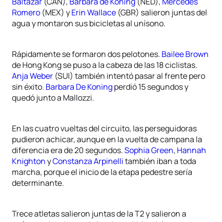
Baltazar
(CAN),
Barbara de Koning
(NED),
Mercedes
Romero
(MEX) y
Erin Wallace
(GBR) salieron juntas del
agua y montaron sus bicicletas al unísono.
Rápidamente se formaron dos pelotones.
Bailee Brown
de Hong Kong se puso a la cabeza de las 18 ciclistas.
Anja Weber
(SUI) también intentó pasar al frente pero
sin éxito.
Barbara De Koning
perdió 15 segundos y
quedó junto a Mallozzi.
En las cuatro vueltas del circuito, las perseguidoras
pudieron achicar, aunque en la vuelta de campana la
diferencia era de 20 segundos.
Sophia Green
,
Hannah
Knighton
y
Constanza Arpinelli
también iban a toda
marcha, porque el inicio de la etapa pedestre sería
determinante.
Trece atletas salieron juntas de la T2 y salieron a