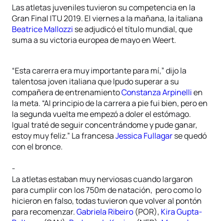
Las atletas juveniles tuvieron su competencia en la
Gran Final ITU 2019. El viernes a la mañana, la italiana
Beatrice Mallozzi
se adjudicó el título mundial, que
suma a su victoria europea de mayo en Weert.
“Esta carerra era muy importante para mí,” dijo la
talentosa joven italiana que lpudo superar a su
compañera de entrenamiento
Constanza Arpinelli
en
la meta. “Al principio de la carrera a pie fui bien, pero en
la segunda vuelta me empezó a doler el estómago.
Igual traté de seguir concentrándome y pude ganar,
estoy muy feliz.” La francesa
Jessica Fullagar
se quedó
con el bronce.
-
La atletas estaban muy nerviosas cuando largaron
para cumplir con los 750m de natación, pero como lo
hicieron en falso, todas tuvieron que volver al pontón
para recomenzar.
Gabriela Ribeiro
(POR),
Kira Gupta-