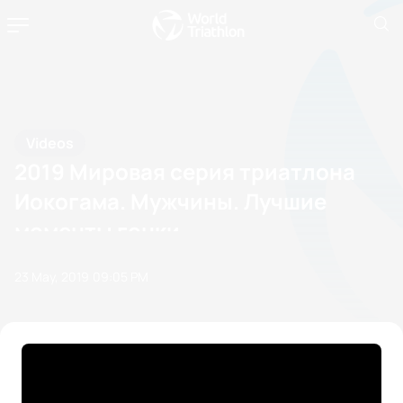
Videos
2019 Мировая серия триатлона
Иокогама. Мужчины. Лучшие
моменты гонки.
23 May, 2019
09:05 PM