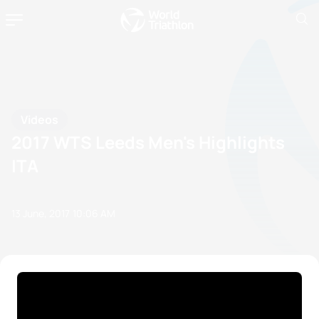
Videos
2017 WTS Leeds Men's Highlights
ITA
13 June, 2017
10:06 AM