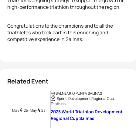
Triathlon’s ongoing strategy to support the growth of
high-performance triathlon throughout the region.
Congratulations to the champions and to all the
triathletes who took part in this enriching and
competitive experience in Salinas.
Related Event
BALNEARIO PUNTA SALINAS
Sprint, Development Regional Cup,
Triathlon
4
4
-
May
25
May
25
2025 World Triathlon Development
Regional Cup Salinas