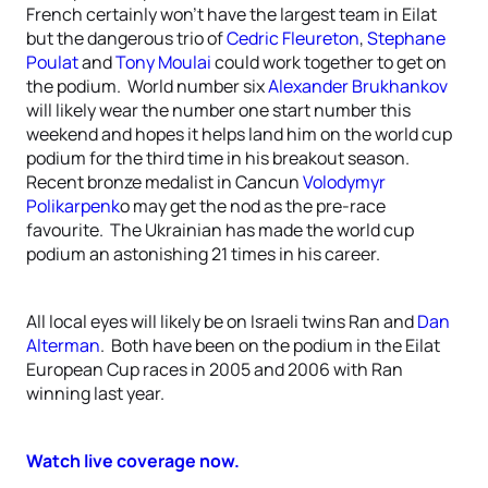
French certainly won’t have the largest team in Eilat
but the dangerous trio of
Cedric Fleureton
,
Stephane
Poulat
and
Tony Moulai
could work together to get on
the podium. World number six
Alexander Brukhankov
will likely wear the number one start number this
weekend and hopes it helps land him on the world cup
podium for the third time in his breakout season.
Recent bronze medalist in Cancun
Volodymyr
Polikarpenk
o may get the nod as the pre-race
favourite. The Ukrainian has made the world cup
podium an astonishing 21 times in his career.
All local eyes will likely be on Israeli twins Ran and
Dan
Alterman
. Both have been on the podium in the Eilat
European Cup races in 2005 and 2006 with Ran
winning last year.
Watch live coverage now.