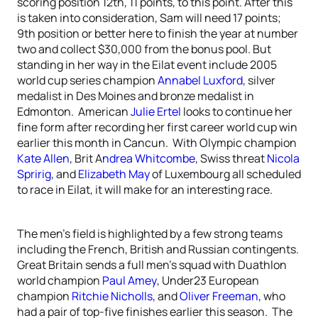
scoring position 12th, 11 points, to this point. After this
is taken into consideration, Sam will need 17 points;
9th position or better here to finish the year at number
two and collect $30,000 from the bonus pool. But
standing in her way in the Eilat event include 2005
world cup series champion
Annabel Luxford
, silver
medalist in Des Moines and bronze medalist in
Edmonton. American
Julie Ertel
looks to continue her
fine form after recording her first career world cup win
earlier this month in Cancun. With Olympic champion
Kate Allen
, Brit A
ndrea Whitcombe
, Swiss threat
Nicola
Spririg
, and
Elizabeth May
of Luxembourg all scheduled
to race in Eilat, it will make for an interesting race.
The men’s field is highlighted by a few strong teams
including the French, British and Russian contingents.
Great Britain sends a full men’s squad with Duathlon
world champion
Paul Amey
, Under23 European
champion
Ritchie Nicholls
, and
Oliver Freeman
, who
had a pair of top-five finishes earlier this season. The